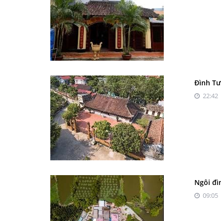
Đình Tư
22:42 
Ngôi đì
09:05 