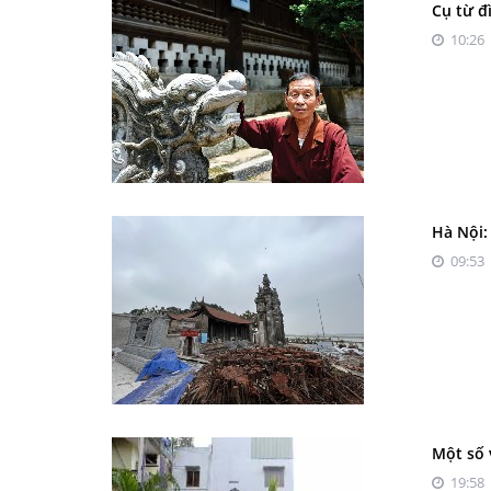
Cụ từ đ
10:26 
Hà Nội:
09:53 
Một số 
19:58 