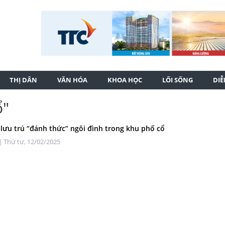
THỊ DÂN
VĂN HÓA
KHOA HỌC
LỐI SỐNG
DI
ổ"
 lưu trú “đánh thức” ngôi đình trong khu phố cổ
| Thứ tư, 12/02/2025