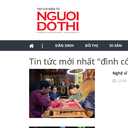
|
DÂN SINH
ĐÔ THỊ
DI SẢN
Tin tức mới nhất "đình c
Nghệ sĩ
22:04 