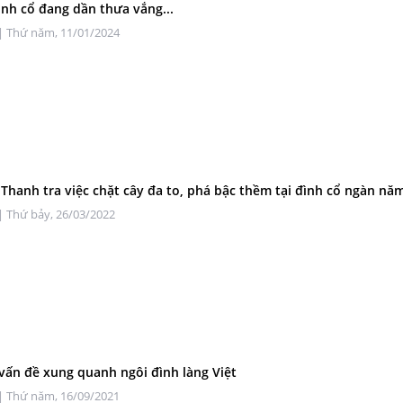
ình cổ đang dần thưa vắng...
| Thứ năm, 11/01/2024
 Thanh tra việc chặt cây đa to, phá bậc thềm tại đình cổ ngàn nă
| Thứ bảy, 26/03/2022
vấn đề xung quanh ngôi đình làng Việt
| Thứ năm, 16/09/2021