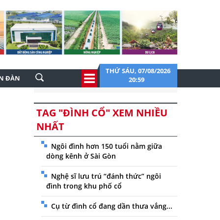
THỨ SÁU, 07/08/2026
ỄN ĐÀN
20:59
TAG "ĐÌNH CỔ" XEM NHIỀU
NHẤT
Ngôi đình hơn 150 tuổi nằm giữa
dòng kênh ở Sài Gòn
Nghệ sĩ lưu trú “đánh thức” ngôi
đình trong khu phố cổ
Cụ từ đình cổ đang dần thưa vắng...