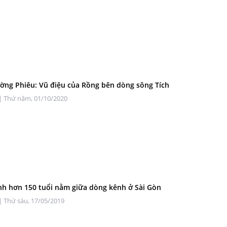
ờng Phiêu: Vũ điệu của Rồng bên dòng sông Tích
| Thứ năm, 01/10/2020
nh hơn 150 tuổi nằm giữa dòng kênh ở Sài Gòn
| Thứ sáu, 17/05/2019