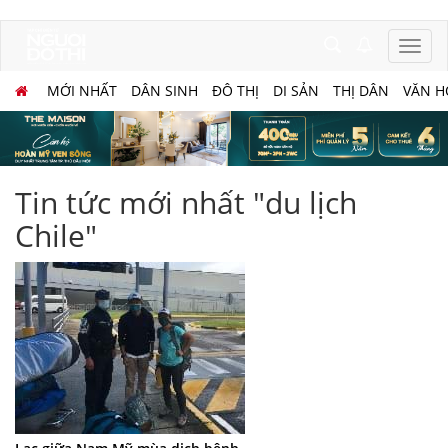
MỚI NHẤT
DÂN SINH
ĐÔ THỊ
DI SẢN
THỊ DÂN
VĂN H
Tin tức mới nhất "du lịch
Chile"