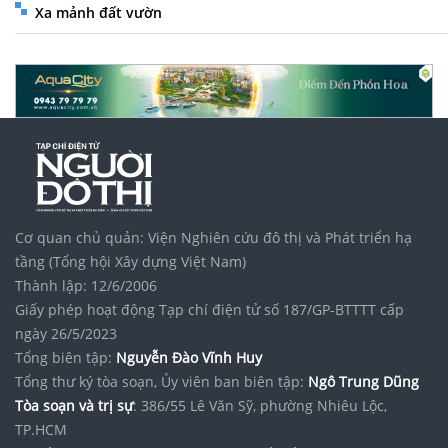
Xa mảnh đất vườn
Cơ quan chủ quản: Viện Nghiên cứu đô thị và Phát triển hạ
tầng (Tổng hội Xây dựng Việt Nam)
Thành lập: 12/6/2006
Giấy phép hoạt động Tạp chí điện tử số 187/GP-BTTTT cấp
ngày 26/5/2023
Tổng biên tập:
Nguyễn Đào Vĩnh Huy
Tổng thư ký tòa soạn, Ủy viên ban biên tập:
Ngô Trung Dũng
Tòa soạn và trị sự
: 386/55 Lê Văn Sỹ, phường Nhiêu Lộc,
TP.HCM