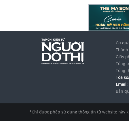
Cơ qua
Thành 
Giấy p
Tổng b
Tổng t
Tòa soạ
Email:
Bản qu
*Chỉ được phép sử dụng thông tin từ website này k