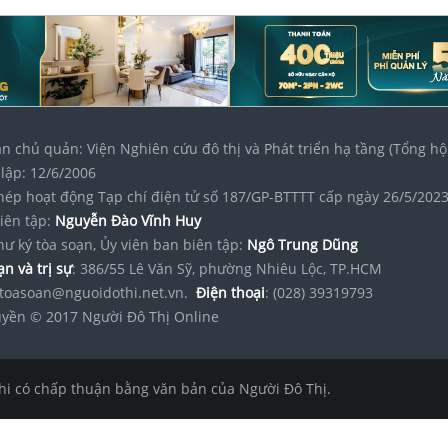
n chủ quản: Viện Nghiên cứu đô thị và Phát triển hạ tầng (Tổng hộ
lập: 12/6/2006
hép hoạt động Tạp chí điện tử số 187/GP-BTTTT cấp ngày 26/5/202
iên tập:
Nguyễn Đào Vĩnh Huy
hư ký tòa soạn, Ủy viên ban biên tập:
Ngô Trung Dũng
n và trị sự
: 386/55 Lê Văn Sỹ, phường Nhiêu Lộc, TP.HCM
toasoan@nguoidothi.net.vn.
Điện thoại
: (028) 39319793
yền © 2017 Người Đô Thị Online
hi có chấp thuận bằng văn bản của Người Đô Thị.