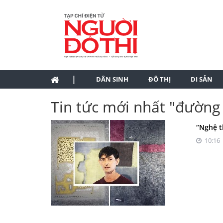
|
DÂN SINH
ĐÔ THỊ
DI SẢN
Tin tức mới nhất "đường
“Nghệ 
10:16 