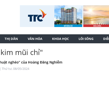
THỊ DÂN
VĂN HÓA
KHOA HỌC
LỐI SỐNG
DI
 kim mũi chỉ"
thuật nghèo” của Hoàng Đăng Nghiễm
| Thứ tư, 08/05/2024