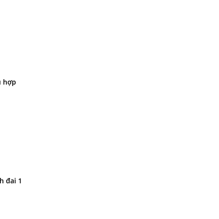
ù hợp
h đai 1