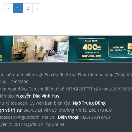
«
1
2
»
n chủ quản: Viện Nghiên cứu đô thị và Phát triển hạ tầng (Tổng hộ
lập: 12/6/2006
hép hoạt động Tạp chí điện tử số 187/GP-BTTTT cấp ngày 26/5/202
iên tập:
Nguyễn Đào Vĩnh Huy
hư ký tòa soạn, Ủy viên ban biên tập:
Ngô Trung Dũng
n và trị sự
: 386/55 Lê Văn Sỹ, phường Nhiêu Lộc, TP.HCM
toasoan@nguoidothi.net.vn.
Điện thoại
: (028) 39319793
yền © 2017 Người Đô Thị Online