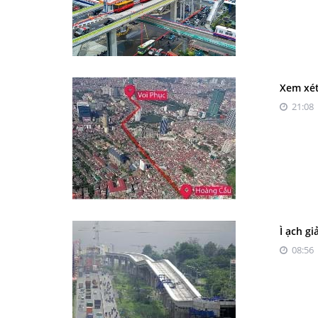
Xem xét
21:08 
Ì ạch g
08:56 