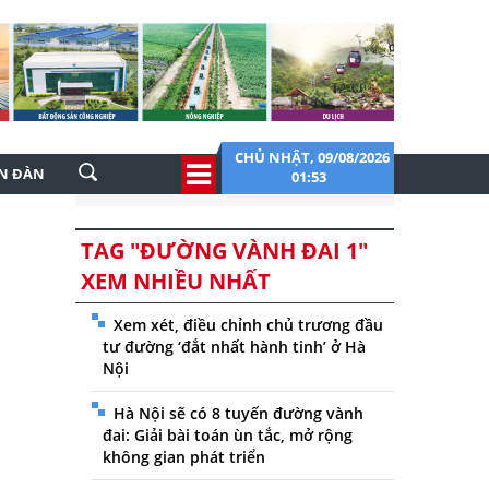
CHỦ NHẬT, 09/08/2026
ỄN ĐÀN
01:53
TAG "ĐƯỜNG VÀNH ĐAI 1"
XEM NHIỀU NHẤT
Xem xét, điều chỉnh chủ trương đầu
tư đường ‘đắt nhất hành tinh’ ở Hà
Nội
Hà Nội sẽ có 8 tuyến đường vành
đai: Giải bài toán ùn tắc, mở rộng
không gian phát triển