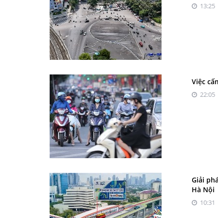
13:25 
Việc cấ
22:05 
Giải ph
Hà Nội
10:31 