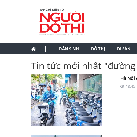
|
DÂN SINH
ĐÔ THỊ
DI SẢN
Tin tức mới nhất "đường
Hà Nội 
18:45 