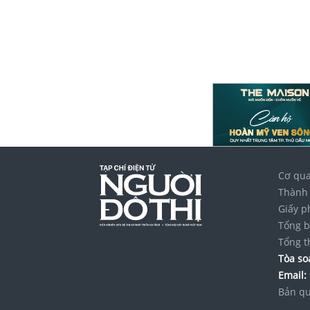
Cơ qua
Thành 
Giấy p
Tổng b
Tổng t
Tòa soạ
Email:
Bản qu