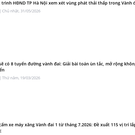
c trình HĐND TP Hà Nội xem xét vùng phát thải thấp trong Vành đ
| Chủ nhật, 31/05/2026
sẽ có 8 tuyến đường vành đai: Giải bài toán ùn tắc, mở rộng khôn
iển
| Thứ năm, 19/03/2026
cấm xe máy xăng Vành đai 1 từ tháng 7.2026: Đề xuất 115 vị trí lắ
c