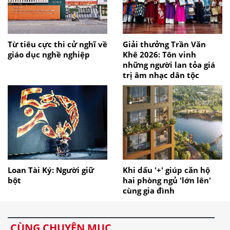
Từ tiêu cực thi cử nghĩ về
Giải thưởng Trần Văn
giáo dục nghề nghiệp
Khê 2026: Tôn vinh
những người lan tỏa giá
trị âm nhạc dân tộc
Loan Tài Ký: Người giữ
Khi dấu '+' giúp căn hộ
bột
hai phòng ngủ 'lớn lên'
cùng gia đình
CÙNG CHUYÊN MỤC