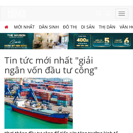
MỚI NHẤT
DÂN SINH
ĐÔ THỊ
DI SẢN
THỊ DÂN
VĂN H
Tin tức mới nhất "giải
ngân vốn đầu tư công"