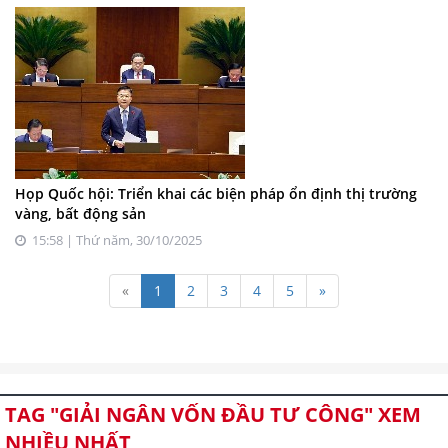
Họp Quốc hội: Triển khai các biện pháp ổn định thị trường
vàng, bất động sản
15:58 | Thứ năm, 30/10/2025
«
1
2
3
4
5
»
TAG "GIẢI NGÂN VỐN ĐẦU TƯ CÔNG" XEM
NHIỀU NHẤT