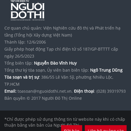
Cơ quan chủ quản: Viện Nghiên cứu đô thị và Phát triển hạ
tầng (Tổng hội Xây dựng Việt Nam)
Thành lập: 12/6/2006
Giấy phép hoạt động Tạp chí điện tử số 187/GP-BTTTT cấp
ngày 26/5/2023
Tổng biên tập:
Nguyễn Đào Vĩnh Huy
Tổng thư ký tòa soạn, Ủy viên ban biên tập:
Ngô Trung Dũng
Tòa soạn và trị sự
: 386/55 Lê Văn Sỹ, phường Nhiêu Lộc,
TP.HCM
Email:
toasoan@nguoidothi.net.vn.
Điện thoại
: (028) 39319793
Bản quyền © 2017 Người Đô Thị Online
*Chỉ được phép sử dụng thông tin từ website này khi có chấp
thuận bằng văn bản của Người Đô Thị.
Đặt báo
Liên hệ quảng cáo