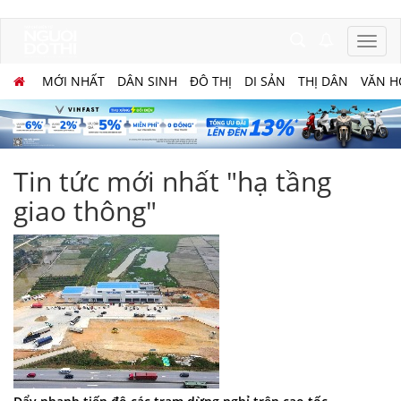
MỚI NHẤT
DÂN SINH
ĐÔ THỊ
DI SẢN
THỊ DÂN
VĂN H
Tin tức mới nhất "hạ tầng
giao thông"