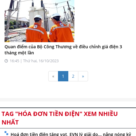
Quan điểm của Bộ Công Thương về điều chỉnh giá điện 3
tháng một lần
16:45 | Thứ hai, 16/10/2023
«
1
2
»
TAG "HÓA ĐƠN TIỀN ĐIỆN" XEM NHIỀU
NHẤT
Hoá đơn tiền điện tăng vọt, EVN lý giải do... nắng nóng kỷ