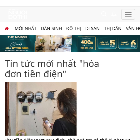
MỚI NHẤT
DÂN SINH
ĐÔ THỊ
DI SẢN
THỊ DÂN
VĂN H
Tin tức mới nhất "hóa
đơn tiền điện"