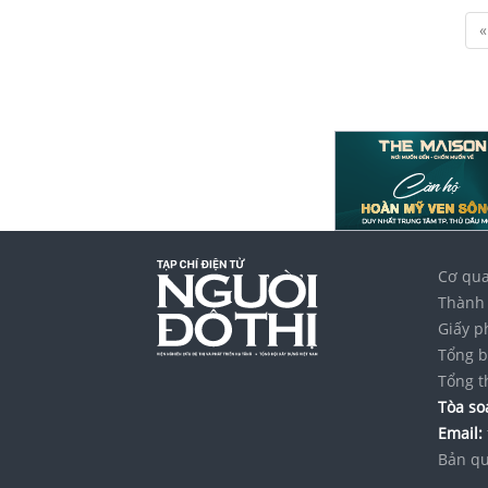
«
Cơ qua
Thành 
Giấy p
Tổng b
Tổng t
Tòa soạ
Email:
Bản qu