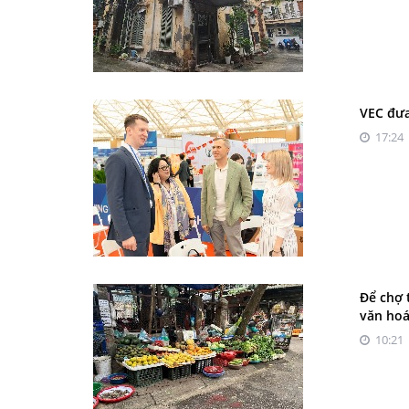
VEC đưa
17:24 
Để chợ 
văn ho
10:21 