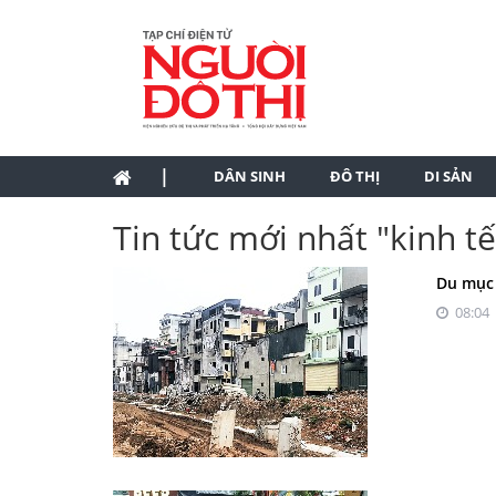
|
DÂN SINH
ĐÔ THỊ
DI SẢN
Tin tức mới nhất "kinh tế
Du mục 
08:04 