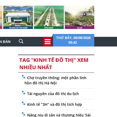
THỨ BẢY, 08/08/2026
ỄN ĐÀN
05:42
TAG "KINH TẾ ĐÔ THỊ" XEM
NHIỀU NHẤT
Chợ truyền thống: một phần linh
hồn đô thị Hà Nội
Tài nguyên của đô thị du lịch
Kinh tế “3H” và đô thị tích hợp
Nâng niu di sản và thương hiệu 'Sài