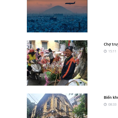
Chợ tru
15:11 
Biến kh
08:33 