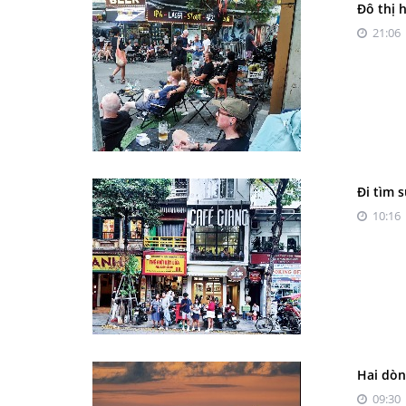
Đô thị 
21:06 
Đi tìm 
10:16 
Hai dòn
09:30 