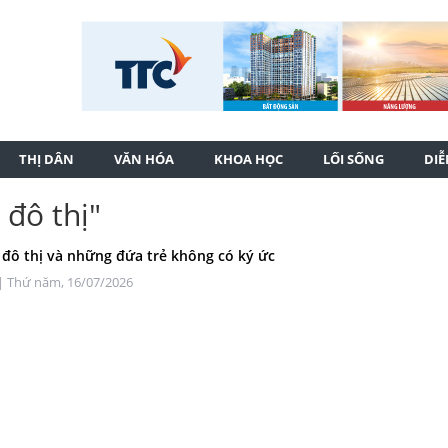
THỊ DÂN
VĂN HÓA
KHOA HỌC
LỐI SỐNG
DI
 đô thị"
đô thị và những đứa trẻ không có ký ức
| Thứ năm, 16/07/2026