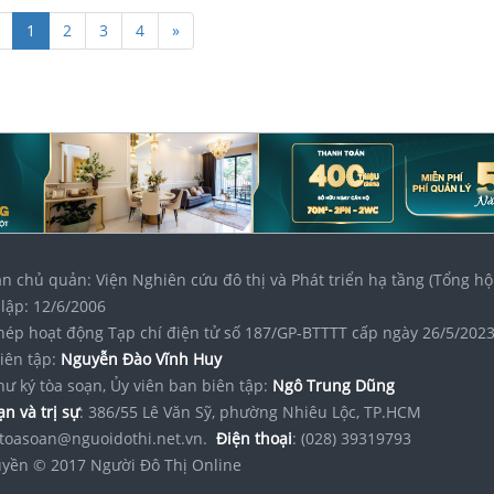
1
2
3
4
»
n chủ quản: Viện Nghiên cứu đô thị và Phát triển hạ tầng (Tổng hộ
lập: 12/6/2006
hép hoạt động Tạp chí điện tử số 187/GP-BTTTT cấp ngày 26/5/202
iên tập:
Nguyễn Đào Vĩnh Huy
hư ký tòa soạn, Ủy viên ban biên tập:
Ngô Trung Dũng
n và trị sự
: 386/55 Lê Văn Sỹ, phường Nhiêu Lộc, TP.HCM
toasoan@nguoidothi.net.vn.
Điện thoại
: (028) 39319793
yền © 2017 Người Đô Thị Online