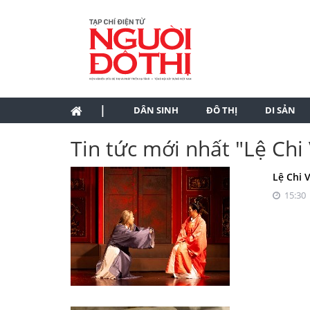
|
DÂN SINH
ĐÔ THỊ
DI SẢN
Tin tức mới nhất "Lệ Chi
Lệ Chi 
15:30 