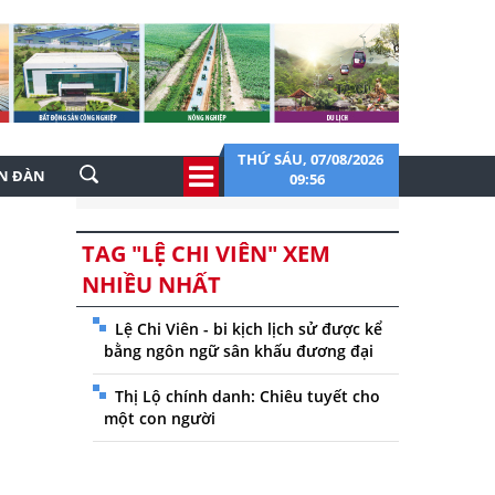
THỨ SÁU, 07/08/2026
ỄN ĐÀN
09:56
TAG "LỆ CHI VIÊN" XEM
NHIỀU NHẤT
Lệ Chi Viên - bi kịch lịch sử được kể
bằng ngôn ngữ sân khấu đương đại
Thị Lộ chính danh: Chiêu tuyết cho
một con người