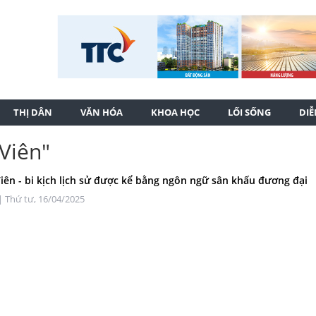
THỊ DÂN
VĂN HÓA
KHOA HỌC
LỐI SỐNG
DI
 Viên"
Viên - bi kịch lịch sử được kể bằng ngôn ngữ sân khấu đương đại
| Thứ tư, 16/04/2025