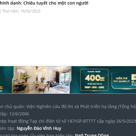
chính danh: Chiêu tuyết cho một con người
| Thứ năm, 16/02/2023
n chủ quản: Viện Nghiên cứu đô thị và Phát triển hạ tầng (Tổng hộ
lập: 12/6/2006
hép hoạt động Tạp chí điện tử số 187/GP-BTTTT cấp ngày 26/5/202
iên tập:
Nguyễn Đào Vĩnh Huy
hư ký tòa soạn, Ủy viên ban biên tập:
Ngô Trung Dũng