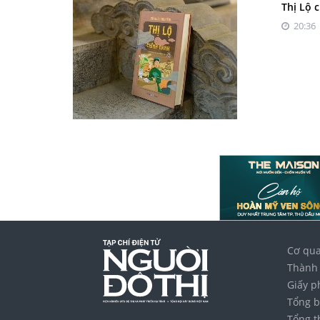
Thị Lộ 
20:36 
Cơ qua
Thành 
Giấy p
Tổng b
Tổng t