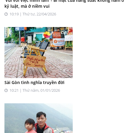
‘Vui với việc mình làm’ - Bí mật của năng suất không nằm ở
kỷ luật, mà ở niềm vui
10:19 | Thứ tư, 22/04/2026
Sài Gòn tình nghĩa truyền đời
10:21 | Thứ năm, 01/01/2026