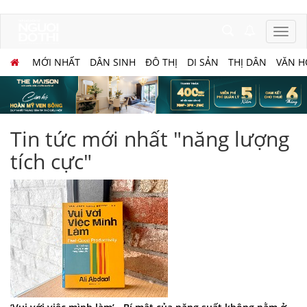
MỚI NHẤT
DÂN SINH
ĐÔ THỊ
DI SẢN
THỊ DÂN
VĂN H
Tin tức mới nhất "năng lượng
tích cực"