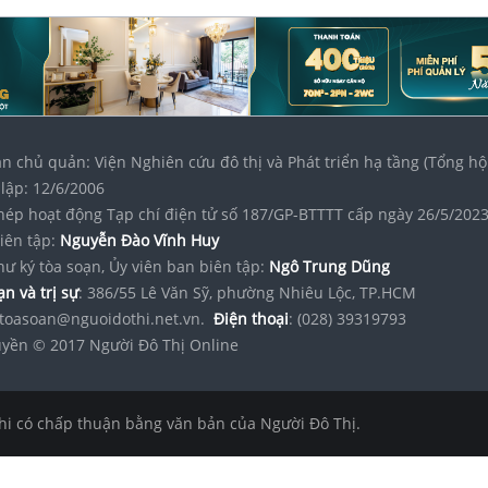
n chủ quản: Viện Nghiên cứu đô thị và Phát triển hạ tầng (Tổng hộ
lập: 12/6/2006
hép hoạt động Tạp chí điện tử số 187/GP-BTTTT cấp ngày 26/5/202
iên tập:
Nguyễn Đào Vĩnh Huy
hư ký tòa soạn, Ủy viên ban biên tập:
Ngô Trung Dũng
n và trị sự
: 386/55 Lê Văn Sỹ, phường Nhiêu Lộc, TP.HCM
toasoan@nguoidothi.net.vn.
Điện thoại
: (028) 39319793
yền © 2017 Người Đô Thị Online
hi có chấp thuận bằng văn bản của Người Đô Thị.