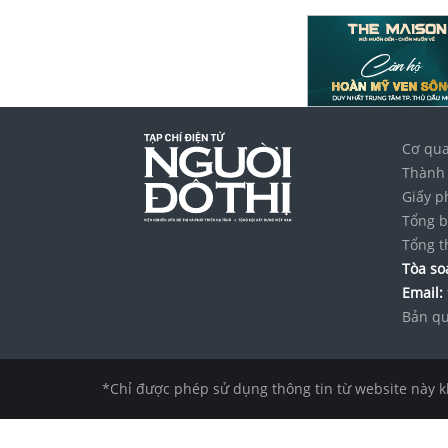
Cơ qua
Thành 
Giấy p
Tổng b
Tổng t
Tòa soạ
Email:
Bản qu
*Chỉ được phép sử dụng thông tin từ website này k