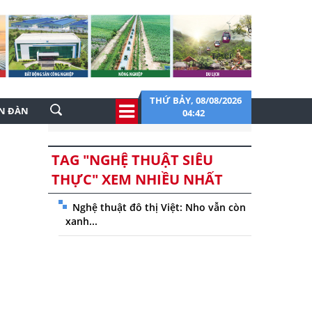
THỨ BẢY, 08/08/2026
ỄN ĐÀN
04:42
TAG "NGHỆ THUẬT SIÊU
THỰC" XEM NHIỀU NHẤT
Nghệ thuật đô thị Việt: Nho vẫn còn
xanh...