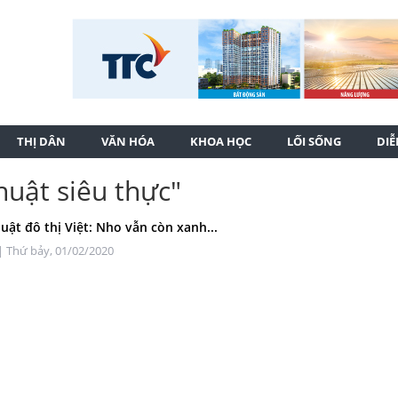
THỊ DÂN
VĂN HÓA
KHOA HỌC
LỐI SỐNG
DI
huật siêu thực"
uật đô thị Việt: Nho vẫn còn xanh...
| Thứ bảy, 01/02/2020