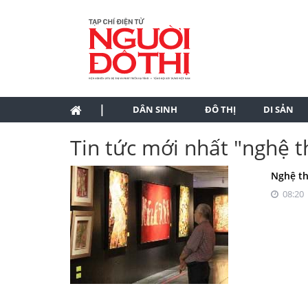
|
DÂN SINH
ĐÔ THỊ
DI SẢN
Tin tức mới nhất "nghệ t
Nghệ th
08:20 