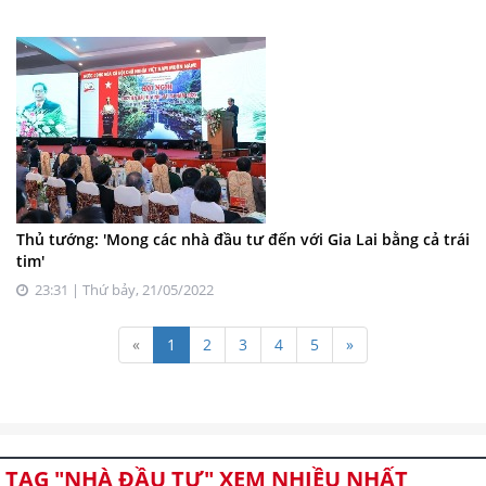
Thủ tướng: 'Mong các nhà đầu tư đến với Gia Lai bằng cả trái
tim'
23:31 | Thứ bảy, 21/05/2022
«
1
2
3
4
5
»
TAG "NHÀ ĐẦU TƯ" XEM NHIỀU NHẤT