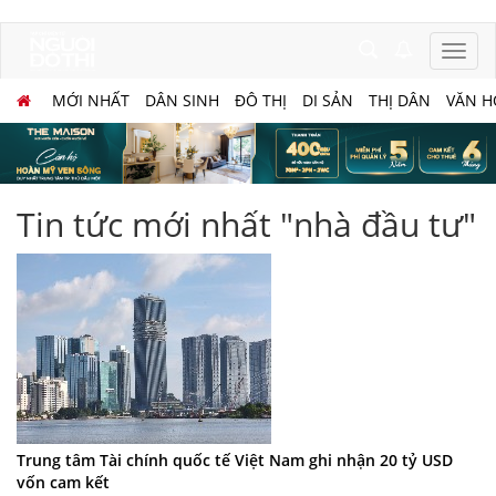
MỚI NHẤT
DÂN SINH
ĐÔ THỊ
DI SẢN
THỊ DÂN
VĂN H
Tin tức mới nhất "nhà đầu tư"
Trung tâm Tài chính quốc tế Việt Nam ghi nhận 20 tỷ USD
vốn cam kết