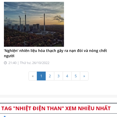
‘Nghiện' nhiên liệu hóa thạch gây ra nạn đói và nóng chết
người
21:40 | Thứ tư, 26/10/2022
«
1
2
3
4
5
»
TAG "NHIỆT ĐIỆN THAN" XEM NHIỀU NHẤT