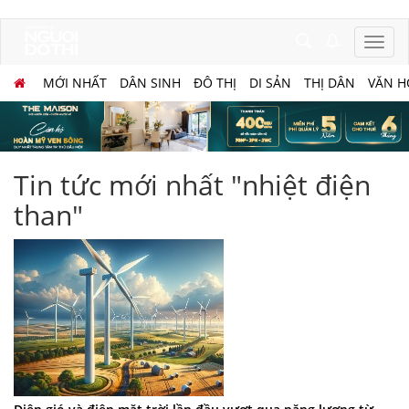
MỚI NHẤT
DÂN SINH
ĐÔ THỊ
DI SẢN
THỊ DÂN
VĂN H
Tin tức mới nhất "nhiệt điện
than"