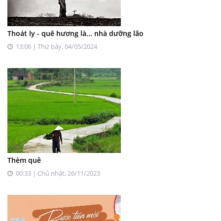
Thoát ly - quê hương là... nhà dưỡng lão
13:06 | Thứ bảy, 04/05/2024
Thèm quê
00:33 | Chủ nhật, 26/11/2023