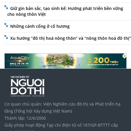
Giữ gìn bản sắc, tạo sinh kế: Hướng phát triển bền vững
cho nông thôn Việt
Những cánh cổng ở cố hương
Xu hướng “đô thị hoá nông thôn” và “nông thôn hoá đô thị”
Cơ quan chủ quản: Viện Nghiên cứu đô thị và Phát triển hạ
tầng (Tổng hội Xây dựng Việt Nam)
Thành lập: 12/6/2006
Giấy phép hoạt động Tạp chí điện tử số 187/GP-BTTTT cấp