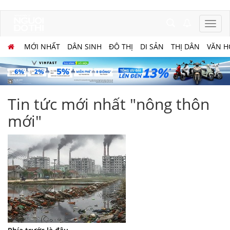
MỚI NHẤT
DÂN SINH
ĐÔ THỊ
DI SẢN
THỊ DÂN
VĂN H
Tin tức mới nhất "nông thôn
mới"