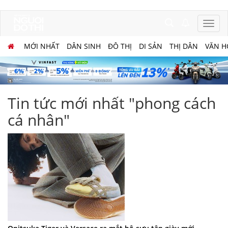
MỚI NHẤT
DÂN SINH
ĐÔ THỊ
DI SẢN
THỊ DÂN
VĂN H
Tin tức mới nhất "phong cách
cá nhân"