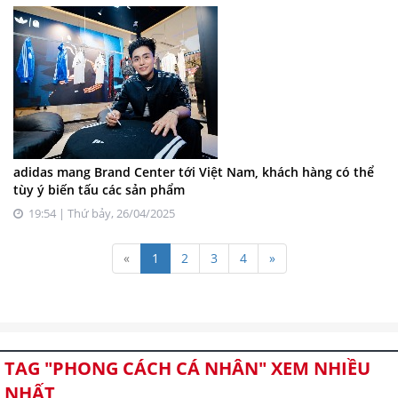
adidas mang Brand Center tới Việt Nam, khách hàng có thể
tùy ý biến tấu các sản phẩm
19:54 | Thứ bảy, 26/04/2025
«
1
2
3
4
»
TAG "PHONG CÁCH CÁ NHÂN" XEM NHIỀU
NHẤT