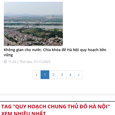
Không gian cho nước: Chìa khóa để Hà Nội quy hoạch bền
vững
11:24 | Thứ sáu, 21/11/2025
«
1
2
3
4
»
TAG "QUY HOẠCH CHUNG THỦ ĐÔ HÀ NỘI"
XEM NHIỀU NHẤT