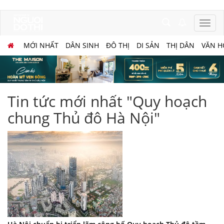
MỚI NHẤT
DÂN SINH
ĐÔ THỊ
DI SẢN
THỊ DÂN
VĂN H
Tin tức mới nhất "Quy hoạch
chung Thủ đô Hà Nội"