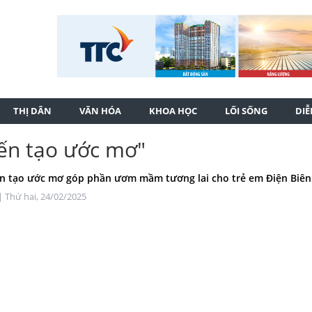
THỊ DÂN
VĂN HÓA
KHOA HỌC
LỐI SỐNG
DI
iến tạo ước mơ"
n tạo ước mơ góp phần ươm mầm tương lai cho trẻ em Điện Biên
| Thứ hai, 24/02/2025