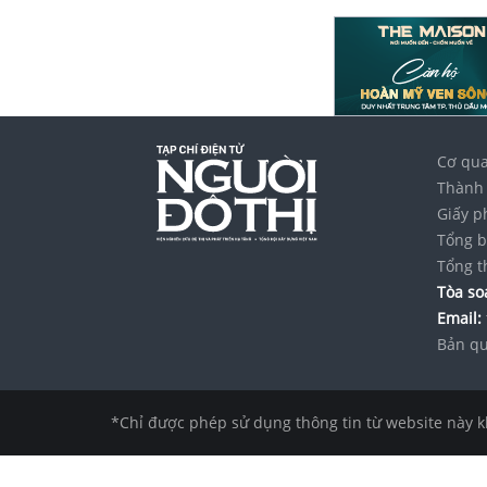
Cơ qua
Thành 
Giấy p
Tổng b
Tổng t
Tòa soạ
Email:
Bản qu
*Chỉ được phép sử dụng thông tin từ website này k