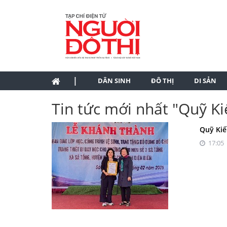
|
DÂN SINH
ĐÔ THỊ
DI SẢN
Tin tức mới nhất "Quỹ K
Quỹ Kiế
17:05 