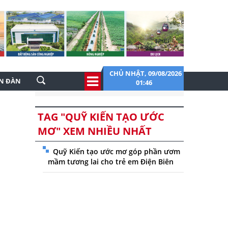
CHỦ NHẬT, 09/08/2026
ỄN ĐÀN
01:46
TAG "QUỸ KIẾN TẠO ƯỚC
MƠ" XEM NHIỀU NHẤT
Quỹ Kiến tạo ước mơ góp phần ươm
mầm tương lai cho trẻ em Điện Biên