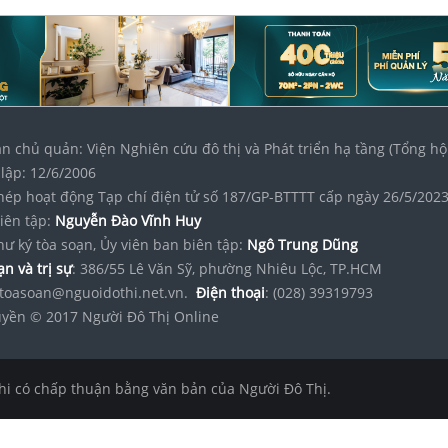
n chủ quản: Viện Nghiên cứu đô thị và Phát triển hạ tầng (Tổng hộ
lập: 12/6/2006
hép hoạt động Tạp chí điện tử số 187/GP-BTTTT cấp ngày 26/5/202
iên tập:
Nguyễn Đào Vĩnh Huy
hư ký tòa soạn, Ủy viên ban biên tập:
Ngô Trung Dũng
n và trị sự
: 386/55 Lê Văn Sỹ, phường Nhiêu Lộc, TP.HCM
toasoan@nguoidothi.net.vn.
Điện thoại
: (028) 39319793
yền © 2017 Người Đô Thị Online
hi có chấp thuận bằng văn bản của Người Đô Thị.