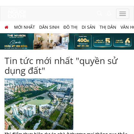
MỚI NHẤT
DÂN SINH
ĐÔ THỊ
DI SẢN
THỊ DÂN
VĂN H
Tin tức mới nhất "quyền sử
dụng đất"