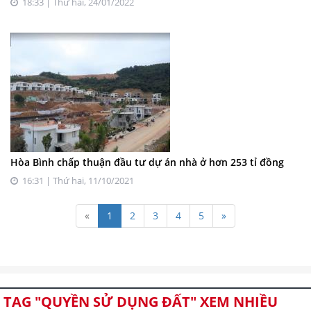
18:33 | Thứ hai, 24/01/2022
Hòa Bình chấp thuận đầu tư dự án nhà ở hơn 253 tỉ đồng
16:31 | Thứ hai, 11/10/2021
«
1
2
3
4
5
»
TAG "QUYỀN SỬ DỤNG ĐẤT" XEM NHIỀU