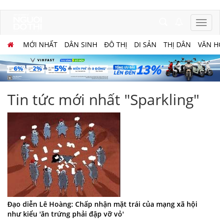
MỚI NHẤT
DÂN SINH
ĐÔ THỊ
DI SẢN
THỊ DÂN
VĂN H
Tin tức mới nhất "Sparkling"
Đạo diễn Lê Hoàng: Chấp nhận mặt trái của mạng xã hội
như kiểu 'ăn trứng phải đập vỡ vỏ'