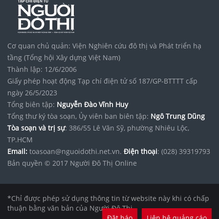
Cơ quan chủ quản: Viện Nghiên cứu đô thị và Phát triển hạ
tầng (Tổng hội Xây dựng Việt Nam)
Thành lập: 12/6/2006
Giấy phép hoạt động Tạp chí điện tử số 187/GP-BTTTT cấp
ngày 26/5/2023
Tổng biên tập:
Nguyễn Đào Vĩnh Huy
Tổng thư ký tòa soạn, Ủy viên ban biên tập:
Ngô Trung Dũng
Tòa soạn và trị sự
: 386/55 Lê Văn Sỹ, phường Nhiêu Lộc,
TP.HCM
Email:
toasoan@nguoidothi.net.vn.
Điện thoại
: (028) 39319793
Bản quyền © 2017 Người Đô Thị Online
*Chỉ được phép sử dụng thông tin từ website này khi có chấp
thuận bằng văn bản của Người Đô Thị.
Đặt báo
Liên hệ quảng cáo