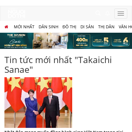
MỚI NHẤT
DÂN SINH
ĐÔ THỊ
DI SẢN
THỊ DÂN
VĂN H
Tin tức mới nhất "Takaichi
Sanae"