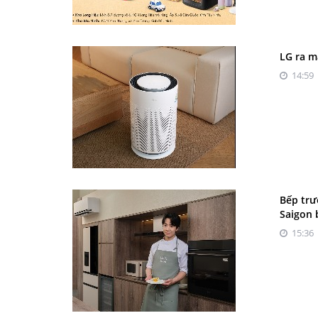
LG ra m
14:59 
Bếp trư
Saigon 
15:36 