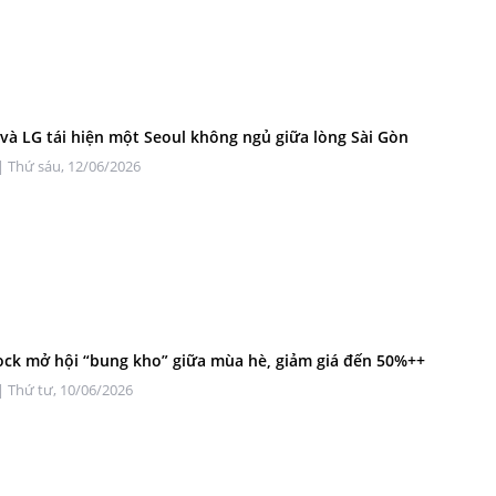
à LG tái hiện một Seoul không ngủ giữa lòng Sài Gòn
| Thứ sáu, 12/06/2026
ck mở hội “bung kho” giữa mùa hè, giảm giá đến 50%++
| Thứ tư, 10/06/2026