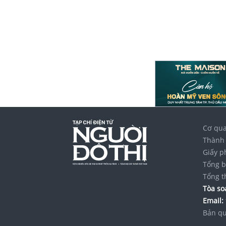
Cơ qua
Thành 
Giấy p
Tổng b
Tổng t
Tòa soạ
Email:
Bản qu