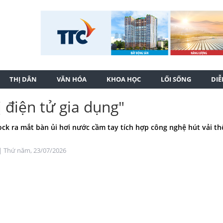
THỊ DÂN
VĂN HÓA
KHOA HỌC
LỐI SỐNG
DI
ị điện tử gia dụng"
ck ra mắt bàn ủi hơi nước cầm tay tích hợp công nghệ hút vải t
| Thứ năm, 23/07/2026