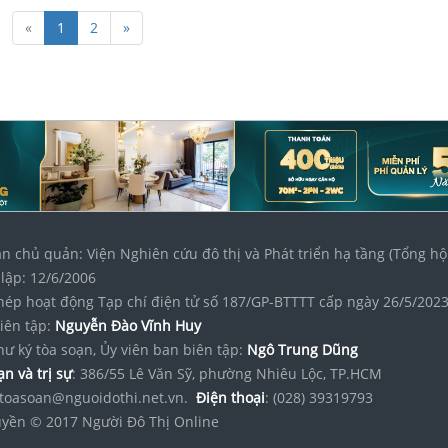
«
1
2
»
n chủ quản: Viện Nghiên cứu đô thị và Phát triển hạ tầng (Tổng hộ
lập: 12/6/2006
hép hoạt động Tạp chí điện tử số 187/GP-BTTTT cấp ngày 26/5/202
iên tập:
Nguyễn Đào Vĩnh Huy
hư ký tòa soạn, Ủy viên ban biên tập:
Ngô Trung Dũng
n và trị sự
: 386/55 Lê Văn Sỹ, phường Nhiêu Lộc, TP.HCM
toasoan@nguoidothi.net.vn.
Điện thoại
: (028) 39319793
yền © 2017 Người Đô Thị Online