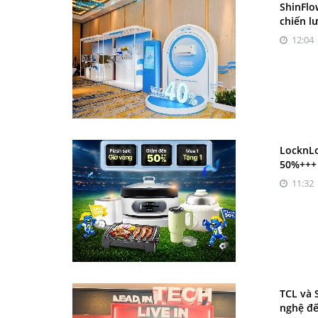
ShinFlo
chiến l
12:04 
LocknLo
50%+++
11:32 
TCL và 
nghệ đ