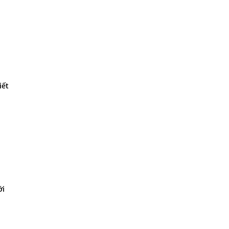
iết
ới