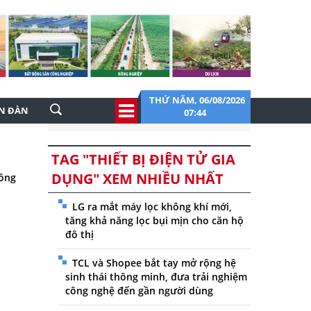
THỨ NĂM, 06/08/2026
ỄN ĐÀN
07:44
TAG "THIẾT BỊ ĐIỆN TỬ GIA
DỤNG" XEM NHIỀU NHẤT
hông
LG ra mắt máy lọc không khí mới,
tăng khả năng lọc bụi mịn cho căn hộ
đô thị
TCL và Shopee bắt tay mở rộng hệ
sinh thái thông minh, đưa trải nghiệm
công nghệ đến gần người dùng