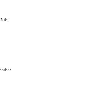
ô thị
nother