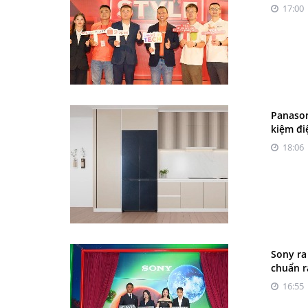
17:00 
Panason
kiệm đi
18:06 
Sony ra
chuẩn r
16:55 