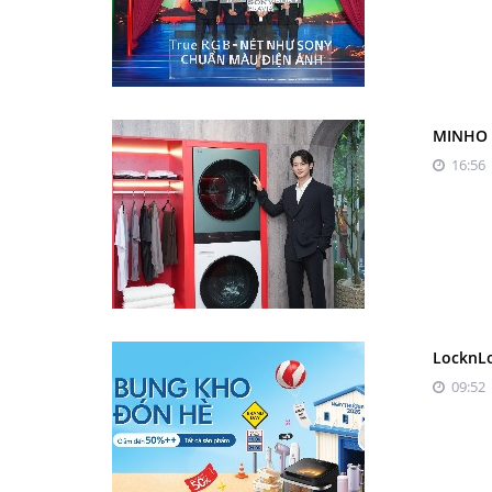
MINHO v
16:56 
LocknLo
09:52 