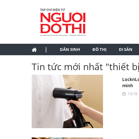
|
DÂN SINH
ĐÔ THỊ
DI SẢN
Tin tức mới nhất "thiết b
LocknLo
minh
13:19 