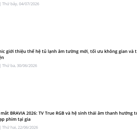
| Thứ bảy, 04/07/2026
ic giới thiệu thế hệ tủ lạnh âm tường mới, tối ưu không gian và t
ện
| Thứ ba, 30/06/2026
 mắt BRAVIA 2026: TV True RGB và hệ sinh thái âm thanh hướng t
ạp phim tại gia
| Thứ hai, 22/06/2026