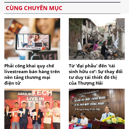
CÙNG CHUYÊN MỤC
Phải công khai quy chế
Từ 'đại phẫu' đến 'tái
livestream bán hàng trên
sinh hữu cơ': Sự thay đổi
nền tảng thương mại
tư duy tái thiết đô thị
điện tử
của Thượng Hải