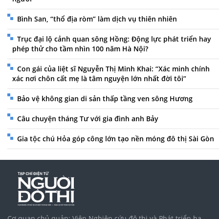
Bình San, “thổ địa ròm” làm dịch vụ thiên nhiên
Trục đại lộ cảnh quan sông Hồng: Động lực phát triển hay
phép thử cho tầm nhìn 100 năm Hà Nội?
Con gái của liệt sĩ Nguyễn Thị Minh Khai: “Xác minh chính
xác nơi chôn cất mẹ là tâm nguyện lớn nhất đời tôi”
Bảo vệ không gian di sản thấp tầng ven sông Hương
Câu chuyện tháng Tư với gia đình anh Bảy
Gia tộc chú Hỏa góp công lớn tạo nền móng đô thị Sài Gòn
Cơ quan chủ quản: Viện Nghiên cứu đô thị và Phát triển hạ