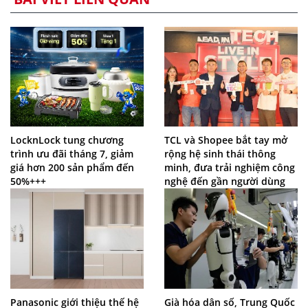
LocknLock tung chương
TCL và Shopee bắt tay mở
trình ưu đãi tháng 7, giảm
rộng hệ sinh thái thông
giá hơn 200 sản phẩm đến
minh, đưa trải nghiệm công
50%+++
nghệ đến gần người dùng
Panasonic giới thiệu thế hệ
Già hóa dân số, Trung Quốc