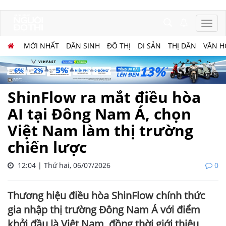
MỚI NHẤT
DÂN SINH
ĐÔ THỊ
DI SẢN
THỊ DÂN
VĂN H
ShinFlow ra mắt điều hòa
AI tại Đông Nam Á, chọn
Việt Nam làm thị trường
chiến lược
12:04 | Thứ hai, 06/07/2026
0
Thương hiệu điều hòa ShinFlow chính thức
gia nhập thị trường Đông Nam Á với điểm
khởi đầu là Việt Nam, đồng thời giới thiệu