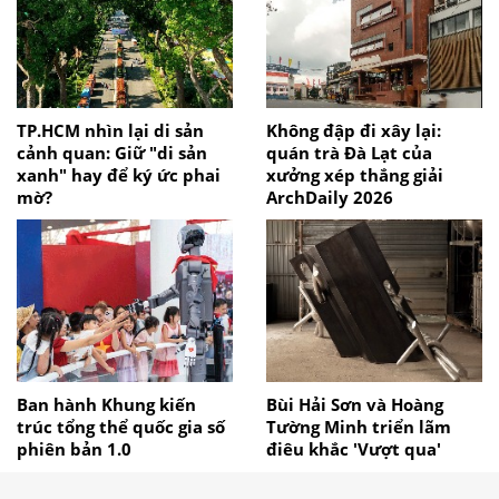
TP.HCM nhìn lại di sản
Không đập đi xây lại:
cảnh quan: Giữ "di sản
quán trà Đà Lạt của
xanh" hay để ký ức phai
xưởng xép thắng giải
mờ?
ArchDaily 2026
Ban hành Khung kiến
Bùi Hải Sơn và Hoàng
trúc tổng thể quốc gia số
Tường Minh triển lãm
phiên bản 1.0
điêu khắc 'Vượt qua'