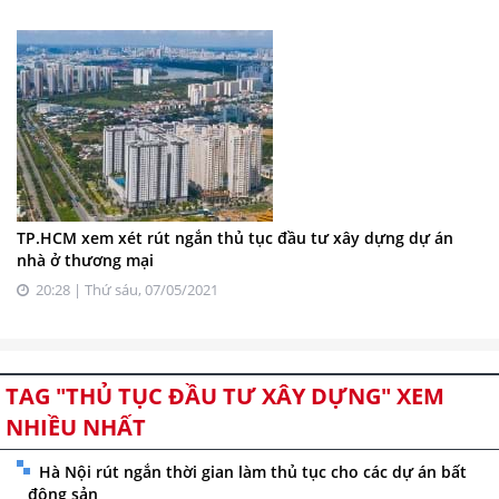
TP.HCM xem xét rút ngắn thủ tục đầu tư xây dựng dự án
nhà ở thương mại
20:28 | Thứ sáu, 07/05/2021
TAG "THỦ TỤC ĐẦU TƯ XÂY DỰNG" XEM
NHIỀU NHẤT
Hà Nội rút ngắn thời gian làm thủ tục cho các dự án bất
động sản