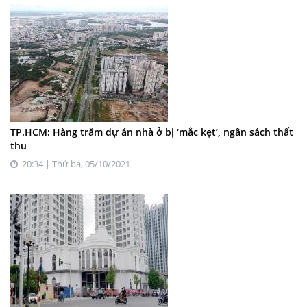
TP.HCM: Hàng trăm dự án nhà ở bị ‘mắc kẹt’, ngân sách thất
thu
20:34 | Thứ ba, 05/10/2021