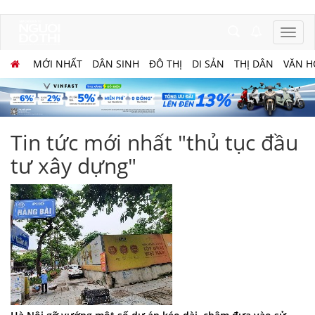
MỚI NHẤT
DÂN SINH
ĐÔ THỊ
DI SẢN
THỊ DÂN
VĂN H
Tin tức mới nhất "thủ tục đầu
tư xây dựng"