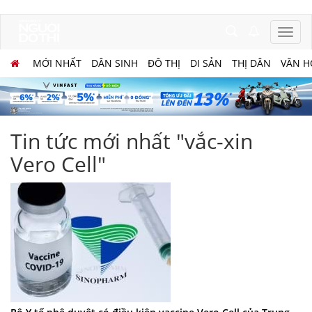
MỚI NHẤT
DÂN SINH
ĐÔ THỊ
DI SẢN
THỊ DÂN
VĂN H
Tin tức mới nhất "vắc-xin
Vero Cell"