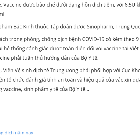
cine. Vaccine được bào chế dưới dạng hỗn dịch tiêm, với 6.5U 
ml.
nh phẩm Bắc Kinh thuộc Tập đoàn dược Sinopharm, Trung Quố
bách trong phòng, chống dịch bệnh COVID-19 có kèm theo 9
ai hệ thống cảnh giác dược toàn diện đối với vaccine tại Việ
cine phải tuân thủ hướng dẫn của Bộ Y tế.
, Viện Vệ sinh dịch tễ Trung ương phải phối hợp với Cục Kh
ện tổ chức đánh giá tính an toàn và hiệu quả của vắc xin dự
g vaccine, sinh phẩm y tế của Bộ Y tế…
ng dịch năm nay