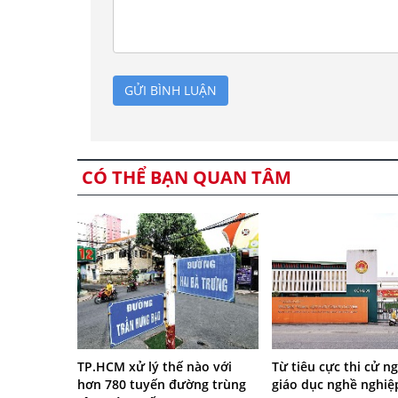
GỬI BÌNH LUẬN
CÓ THỂ BẠN QUAN TÂM
TP.HCM xử lý thế nào với
Từ tiêu cực thi cử ng
hơn 780 tuyến đường trùng
giáo dục nghề nghiệ