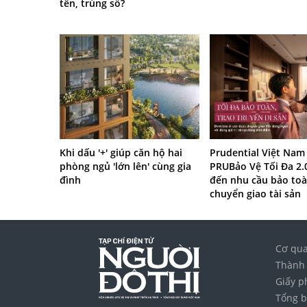
tên, trùng số?
Khi dấu '+' giúp căn hộ hai
Prudential Việt Nam
phòng ngủ 'lớn lên' cùng gia
PRUBảo Vệ Tối Đa 2.
đình
đến nhu cầu bảo toà
chuyển giao tài sản
Cơ qua
Thành 
Giấy p
Tổng b