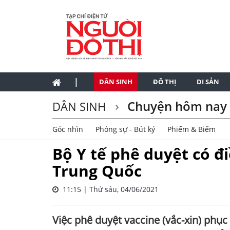
|
DÂN SINH
ĐÔ THỊ
DI SẢN
Chuyện hôm nay
DÂN SINH
Góc nhìn
Phóng sự - Bút ký
Phiếm & Biếm
Bộ Y tế phê duyệt có đi
Trung Quốc
11:15 | Thứ sáu, 04/06/2021
Việc phê duyệt vaccine (vắc-xin) phụ