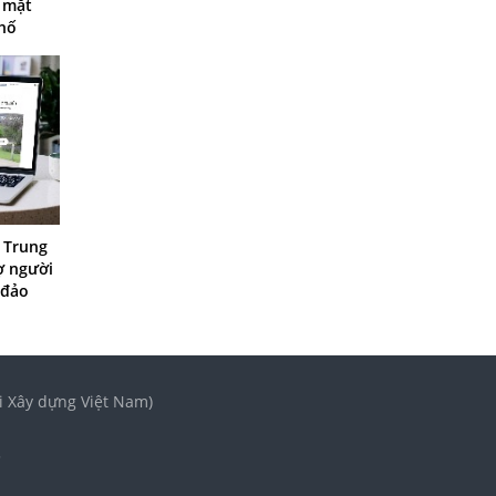
ó mặt
phố
t Trung
ợ người
 đảo
i Xây dựng Việt Nam)
3