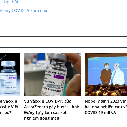
c kịp thời
 phòng COVID-19 sớm nhất
i vắc-xin
Vụ vắc-xin COVID-19 của
Nobel Y sinh 2023 vi
 cầu: Việt
AstraZeneca gây huyết khối:
hai nhà nghiên cứu v
 liều?
Đừng tự ý làm các xét
COVID-19 mRNA
nghiệm đông máu!