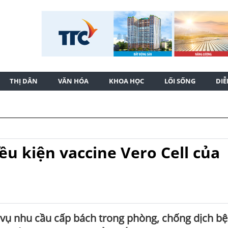
THỊ DÂN
VĂN HÓA
KHOA HỌC
LỐI SỐNG
DI
ều kiện vaccine Vero Cell của
c vụ nhu cầu cấp bách trong phòng, chống dịch b