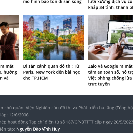
mô hình bảo tồn di sản sống
lưới xưởng dịch vụ c
khắp 34 tỉnh, thành 
 ra mắt
Di sản cảnh quan đô thị: Từ
Zalo và Google ra mắ
0, hướng
Paris, New York đến bài học
tâm an toàn số, hỗ tr
n và
cho TP.HCM
Việt phòng chống lừa
trực tuyến
n chủ quản: Viện Nghiên cứu đô thị và Phát triển hạ tầng (Tổng hộ
lập: 12/6/2006
hép hoạt động Tạp chí điện tử số 187/GP-BTTTT cấp ngày 26/5/202
iên tập:
Nguyễn Đào Vĩnh Huy