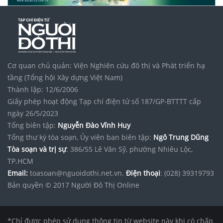
Cơ quan chủ quản: Viện Nghiên cứu đô thị và Phát triển hạ
tầng (Tổng hội Xây dựng Việt Nam)
Thành lập: 12/6/2006
Giấy phép hoạt động Tạp chí điện tử số 187/GP-BTTTT cấp
ngày 26/5/2023
Tổng biên tập:
Nguyễn Đào Vĩnh Huy
Tổng thư ký tòa soạn, Ủy viên ban biên tập:
Ngô Trung Dũng
Tòa soạn và trị sự
: 386/55 Lê Văn Sỹ, phường Nhiêu Lộc,
TP.HCM
Email:
toasoan@nguoidothi.net.vn.
Điện thoại
: (028) 39319793
Bản quyền © 2017 Người Đô Thị Online
*Chỉ được phép sử dụng thông tin từ website này khi có chấp