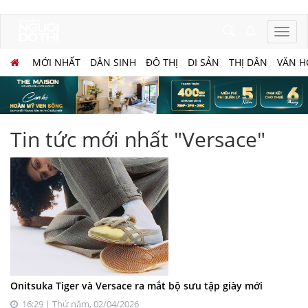
MỚI NHẤT
DÂN SINH
ĐÔ THỊ
DI SẢN
THỊ DÂN
VĂN H
Tin tức mới nhất "Versace"
Onitsuka Tiger và Versace ra mắt bộ sưu tập giày mới
16:29 | Thứ năm, 02/04/2026