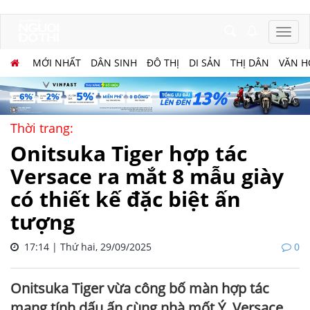
MỚI NHẤT
DÂN SINH
ĐÔ THỊ
DI SẢN
THỊ DÂN
VĂN H
Thời trang:
Onitsuka Tiger hợp tác
Versace ra mắt 8 mẫu giày
có thiết kế đặc biệt ấn
tượng
17:14 | Thứ hai, 29/09/2025
0
Onitsuka Tiger vừa công bố màn hợp tác
mang tính dấu ấn cùng nhà mốt Ý, Versace,