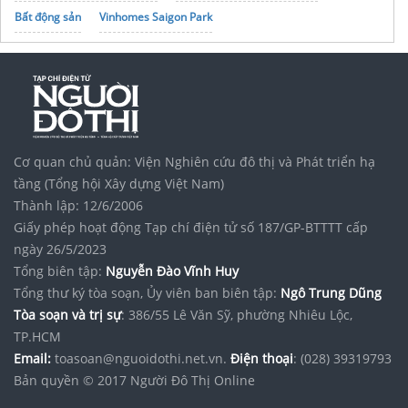
Bất động sản
Vinhomes Saigon Park
noxh K Home Avenue Nhơn Trạch
Tập đoàn Bcons Group
Hệ thống
dailybia.com
phân phối giá sỉ
Giày Nike Air Jordan chính hãng
Khoá học graphic design
thuytramstore.com
in phong bì lấy ngay
chỉ sau 1h duyệt market
Cơ quan chủ quản: Viện Nghiên cứu đô thị và Phát triển hạ
in bao bì
Tủ chậu lavabo tân cổ điển
eterra
tầng (Tổng hội Xây dựng Việt Nam)
Thành lập: 12/6/2006
Giấy phép hoạt động Tạp chí điện tử số 187/GP-BTTTT cấp
ngày 26/5/2023
Tổng biên tập:
Nguyễn Đào Vĩnh Huy
Tổng thư ký tòa soạn, Ủy viên ban biên tập:
Ngô Trung Dũng
Tòa soạn và trị sự
: 386/55 Lê Văn Sỹ, phường Nhiêu Lộc,
TP.HCM
Email:
toasoan@nguoidothi.net.vn.
Điện thoại
: (028) 39319793
Bản quyền © 2017 Người Đô Thị Online