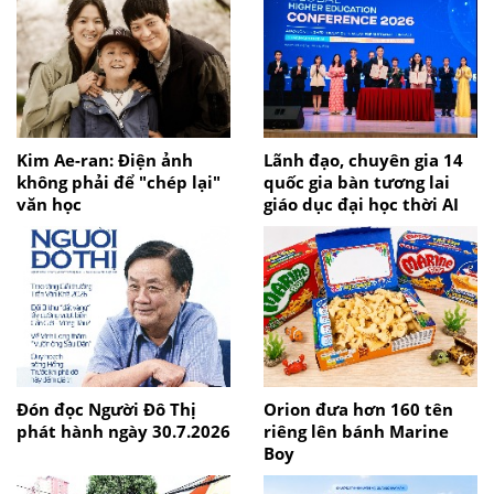
Kim Ae-ran: Điện ảnh
Lãnh đạo, chuyên gia 14
không phải để "chép lại"
quốc gia bàn tương lai
văn học
giáo dục đại học thời AI
Đón đọc Người Đô Thị
Orion đưa hơn 160 tên
phát hành ngày 30.7.2026
riêng lên bánh Marine
Boy