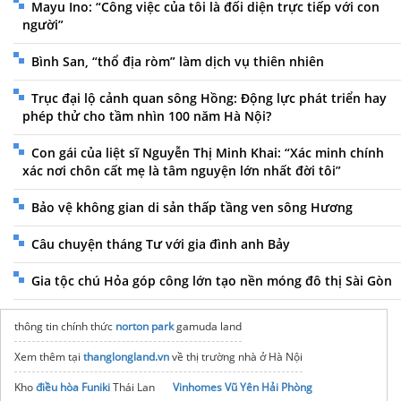
Mayu Ino: “Công việc của tôi là đối diện trực tiếp với con
người”
Bình San, “thổ địa ròm” làm dịch vụ thiên nhiên
Trục đại lộ cảnh quan sông Hồng: Động lực phát triển hay
phép thử cho tầm nhìn 100 năm Hà Nội?
Con gái của liệt sĩ Nguyễn Thị Minh Khai: “Xác minh chính
xác nơi chôn cất mẹ là tâm nguyện lớn nhất đời tôi”
Bảo vệ không gian di sản thấp tầng ven sông Hương
Câu chuyện tháng Tư với gia đình anh Bảy
Gia tộc chú Hỏa góp công lớn tạo nền móng đô thị Sài Gòn
thông tin chính thức
norton park
gamuda land
Xem thêm tại
thanglongland.vn
về thị trường nhà ở Hà Nội
Kho
điều hòa Funiki
Thái Lan
Vinhomes Vũ Yên Hải Phòng