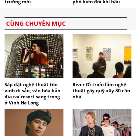
trưởng mới
phó biến đổi khí hậu
CÙNG CHUYÊN MỤC
Sắp đặt nghệ thuật tôn
River Ơi triển lãm nghệ
vinh di sản, văn hóa bản
thuật gây quỹ xây 80 căn
địa tại resort sang trọng
nhà
ở Vịnh Hạ Long