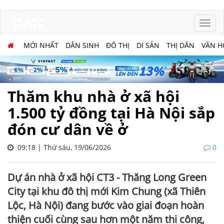
MỚI NHẤT
DÂN SINH
ĐÔ THỊ
DI SẢN
THỊ DÂN
VĂN H
Thăm khu nhà ở xã hội
1.500 tỷ đồng tại Hà Nội sắp
đón cư dân về ở
09:18 | Thứ sáu, 19/06/2026
0
Dự án nhà ở xã hội CT3 - Thăng Long Green
City tại khu đô thị mới Kim Chung (xã Thiên
Lộc, Hà Nội) đang bước vào giai đoạn hoàn
thiện cuối cùng sau hơn một năm thi công,