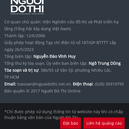
Cơ quan chủ quản: Viện Nghiên cứu đô thị và Phát triển hạ
tầng (Tổng hội Xây dựng Việt Nam)
Thành lập: 12/6/2006
Giấy phép hoạt động Tạp chí điện tử số 187/GP-BTTTT cấp
ngày 26/5/2023
Tổng biên tập:
Nguyễn Đào Vĩnh Huy
Tổng thư ký tòa soạn, Ủy viên ban biên tập:
Ngô Trung Dũng
Tòa soạn và trị sự
: 386/55 Lê Văn Sỹ, phường Nhiêu Lộc,
TP.HCM
Email:
toasoan@nguoidothi.net.vn.
Điện thoại
: (028) 39319793
Bản quyền © 2017 Người Đô Thị Online
*Chỉ được phép sử dụng thông tin từ website này khi có chấp
thuận bằng văn bản của Người Đô Thị.
Đặt báo
Liên hệ quảng cáo