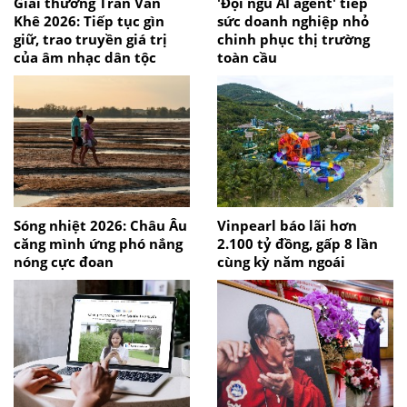
Giải thưởng Trần Văn
'Đội ngũ AI agent' tiếp
Khê 2026: Tiếp tục gìn
sức doanh nghiệp nhỏ
giữ, trao truyền giá trị
chinh phục thị trường
của âm nhạc dân tộc
toàn cầu
Sóng nhiệt 2026: Châu Âu
Vinpearl báo lãi hơn
căng mình ứng phó nắng
2.100 tỷ đồng, gấp 8 lần
nóng cực đoan
cùng kỳ năm ngoái