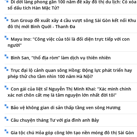
Di dời làng phong gần 100 năm để xây đô thị du lịch: Có xóa
sổ dấu tích Hàn Mặc Tử?
Sun Group đề xuất xây 4 cầu vượt sông Sài Gòn kết nối Khu
đô thị mới Bình Quới - Thanh Đa
Mayu Ino: “Công việc của tôi là đối diện trực tiếp với con
người”
Bình San, “thổ địa ròm” làm dịch vụ thiên nhiên
Trục đại lộ cảnh quan sông Hồng: Động lực phát triển hay
phép thử cho tầm nhìn 100 năm Hà Nội?
Con gái của liệt sĩ Nguyễn Thị Minh Khai: “Xác minh chính
xác nơi chôn cất mẹ là tâm nguyện lớn nhất đời tôi”
Bảo vệ không gian di sản thấp tầng ven sông Hương
Câu chuyện tháng Tư với gia đình anh Bảy
Gia tộc chú Hỏa góp công lớn tạo nền móng đô thị Sài Gòn