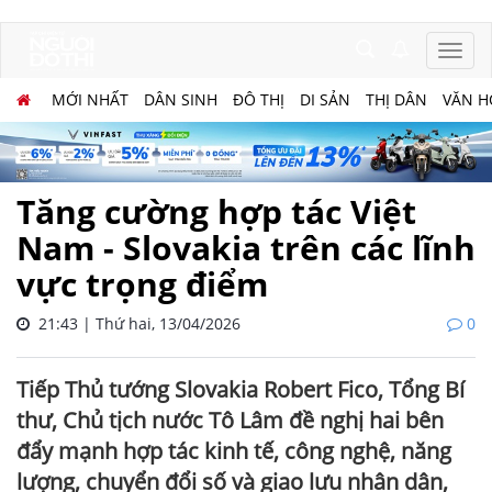
MỚI NHẤT
DÂN SINH
ĐÔ THỊ
DI SẢN
THỊ DÂN
VĂN H
Tăng cường hợp tác Việt
Nam - Slovakia trên các lĩnh
vực trọng điểm
21:43 | Thứ hai, 13/04/2026
0
Tiếp Thủ tướng Slovakia Robert Fico, Tổng Bí
thư, Chủ tịch nước Tô Lâm đề nghị hai bên
đẩy mạnh hợp tác kinh tế, công nghệ, năng
lượng, chuyển đổi số và giao lưu nhân dân,