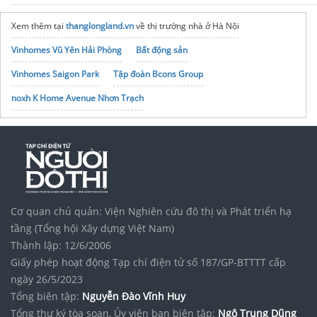
Xem thêm tại
thanglongland.vn
về thị trường nhà ở Hà Nội
Vinhomes Vũ Yên Hải Phòng
Bất động sản
Vinhomes Saigon Park
Tập đoàn Bcons Group
noxh K Home Avenue Nhơn Trạch
Cơ quan chủ quản: Viện Nghiên cứu đô thị và Phát triển hạ
tầng (Tổng hội Xây dựng Việt Nam)
Thành lập: 12/6/2006
Giấy phép hoạt động Tạp chí điện tử số 187/GP-BTTTT cấp
ngày 26/5/2023
Tổng biên tập:
Nguyễn Đào Vĩnh Huy
Tổng thư ký tòa soạn, Ủy viên ban biên tập:
Ngô Trung Dũng