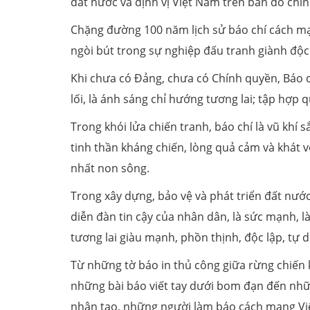
đất nước và định vị Việt Nam trên bản đồ chính 
Chặng đường 100 năm lịch sử báo chí cách mạ
ngòi bút trong sự nghiệp đấu tranh giành độc 
Khi chưa có Đảng, chưa có Chính quyền, Báo c
lối, là ánh sáng chỉ hướng tương lai; tập hợ
Trong khói lửa chiến tranh, báo chí là vũ khí 
tinh thần kháng chiến, lòng quả cảm và khát v
nhất non sông.
Trong xây dựng, bảo vệ và phát triển đất nước
diễn đàn tin cậy của nhân dân, là sức mạnh,
tương lai giàu mạnh, phồn thịnh, độc lập, tự d
Từ những tờ báo in thủ công giữa rừng chiến
những bài báo viết tay dưới bom đạn đến nhữn
nhân tạo, những người làm báo cách mạng Việt