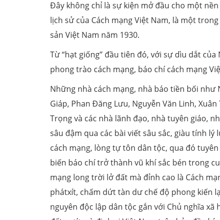
Đây không chỉ là sự kiện mở đầu cho một nền 
lịch sử của Cách mạng Việt Nam, là một tron
sản Việt Nam năm 1930.
Từ “hạt giống” đầu tiên đó, với sự dìu dắt c
phong trào cách mạng, báo chí cách mạng V
Những nhà cách mạng, nhà báo tiền bối như 
Giáp, Phan Đăng Lưu, Nguyễn Văn Linh, Xuân 
Trọng và các nhà lãnh đạo, nhà tuyên giáo, nh
sâu đậm qua các bài viết sâu sắc, giàu tính l
cách mạng, lòng tự tôn dân tộc, qua đó tuyên 
biến báo chí trở thành vũ khí sắc bén trong 
mạng long trời lở đất mà đỉnh cao là Cách mạ
phátxít, chấm dứt tàn dư chế độ phong kiến l
nguyên độc lập dân tộc gắn với Chủ nghĩa xã 