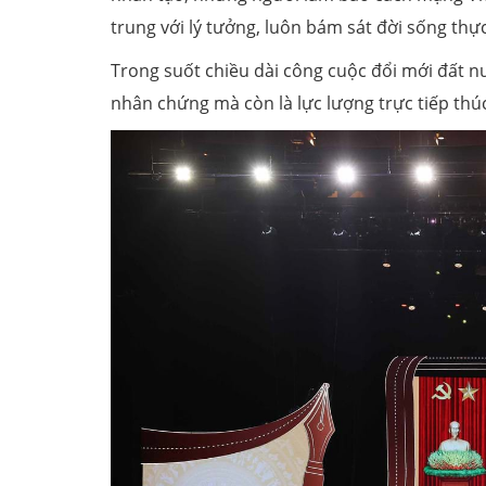
trung với lý tưởng, luôn bám sát đời sống thự
Trong suốt chiều dài công cuộc đổi mới đất n
nhân chứng mà còn là lực lượng trực tiếp thúc