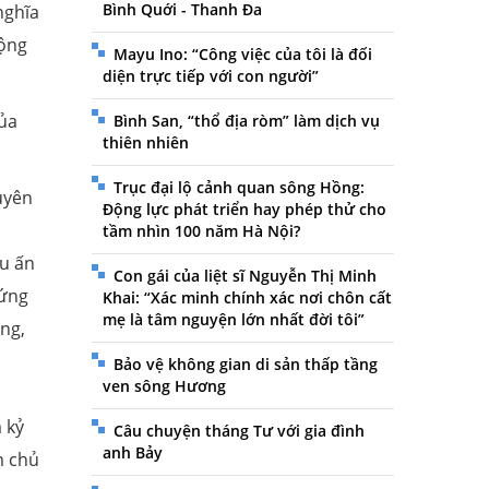
Bình Quới - Thanh Đa
nghĩa
Cộng
Mayu Ino: “Công việc của tôi là đối
diện trực tiếp với con người”
của
Bình San, “thổ địa ròm” làm dịch vụ
thiên nhiên
Trục đại lộ cảnh quan sông Hồng:
uyên
Động lực phát triển hay phép thử cho
ú
tầm nhìn 100 năm Hà Nội?
ấu ấn
Con gái của liệt sĩ Nguyễn Thị Minh
hứng
Khai: “Xác minh chính xác nơi chôn cất
mẹ là tâm nguyện lớn nhất đời tôi”
ạng,
Bảo vệ không gian di sản thấp tầng
ven sông Hương
 kỷ
Câu chuyện tháng Tư với gia đình
anh Bảy
m chủ