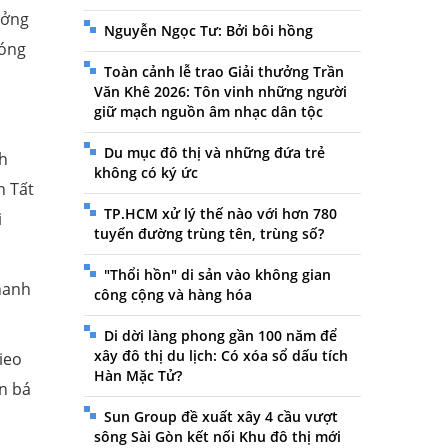
ưởng
Nguyễn Ngọc Tư: Bởi bôi hồng
đóng
Toàn cảnh lễ trao Giải thưởng Trần
Văn Khê 2026: Tôn vinh những người
giữ mạch nguồn âm nhạc dân tộc
Du mục đô thị và những đứa trẻ
h
không có ký ức
n Tất
TP.HCM xử lý thế nào với hơn 780
i
tuyến đường trùng tên, trùng số?
"Thổi hồn" di sản vào không gian
hanh
công cộng và hàng hóa
Di dời làng phong gần 100 năm để
xây đô thị du lịch: Có xóa sổ dấu tích
ieo
Hàn Mặc Tử?
n bá
Sun Group đề xuất xây 4 cầu vượt
sông Sài Gòn kết nối Khu đô thị mới