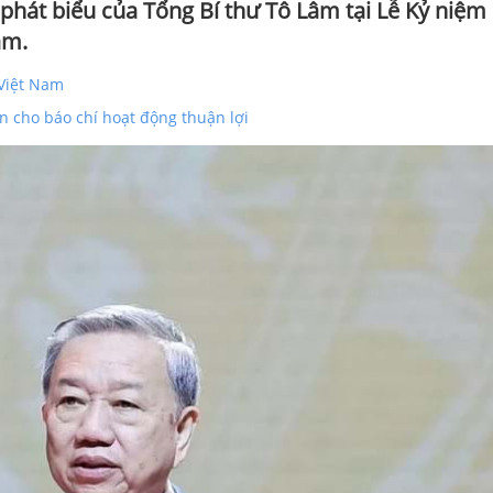
i phát biểu của Tổng Bí thư Tô Lâm tại Lễ Kỷ niệm
am.
Việt Nam
n cho báo chí hoạt động thuận lợi