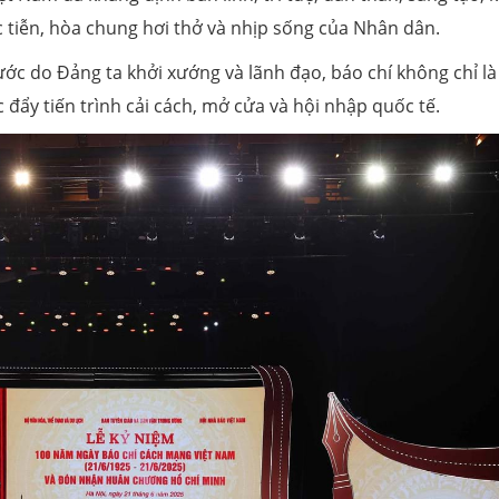
c tiễn, hòa chung hơi thở và nhịp sống của Nhân dân.
ước do Đảng ta khởi xướng và lãnh đạo, báo chí không chỉ là
 đẩy tiến trình cải cách, mở cửa và hội nhập quốc tế.