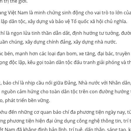
trị thế giới.
ng Việt Nam là minh chứng sinh động cho vai trò to lớn củ
lập dân tộc, xây dựng và bảo vệ Tổ quốc xã hội chủ nghĩa.
hí là ngọn lửa tinh thần dẫn dắt, định hướng tư tưởng, đư
p quần chúng, xây dựng chính đảng, xây dựng nhà nước.
sắc bén, mạnh hơn các loại đạn bom, xe tăng, đại bác, truyền 
ọng độc lập, kêu gọi toàn dân tộc đấu tranh giải phóng và 
, báo chí là nhịp cầu nối giữa Đảng, Nhà nước với Nhân dân,
 là nguồn cảm hứng cho toàn dân tộc trên con đường hướng 
o, phát triển bền vững.
 khu đến những cơ quan báo chí đa phương tiện ngày nay, t
g phương tiện hiện đại ứng dụng công nghệ thông tin, trí 
 Nam đã khẳng định bản lĩnh, trí tuệ, dấn thân, sáng tạo, k