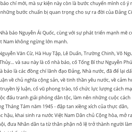
báo chí mới, mà sự kiện này còn là bước chuyển mình có ý 
g những bước chuẩn bị quan trọng cho sự ra đời của Đảng 
ủa Nhà báo Nguyễn Ái Quốc, cùng với sự phát triển mạnh mẽ 
iệt Nam không ngừng lớn mạnh.
Nguyễn Văn Cừ, Hà Huy Tập, Lê Duẩn, Trường Chinh, Võ Ng
Thủy… và sau này là cố nhà báo, cố Tổng Bí thư Nguyễn Ph
à báo là các đồng chí lãnh đạo Đảng, Nhà nước, đã để lại d
ý luận về chủ nghĩa cộng sản, về tinh thần yêu nước, về cảm 
truyền lý luận, cổ vũ phong trào, tổ chức lực lượng cách m
cuộc đấu tranh giải phóng dân tộc, làm nên những cuộc cách
ng Tháng Tám năm 1945 - đập tan xiềng xích của thực dân,
ạc hậu, khai sinh ra nước Việt Nam Dân chủ Cộng hòa, mở ra
hội, đưa Nhân dân ta từ thân phận nô lệ trở thành người là