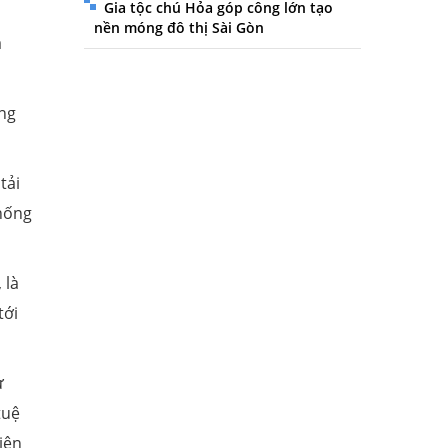
Gia tộc chú Hỏa góp công lớn tạo
nền móng đô thị Sài Gòn
a
ờng
tải
thống
 là
tới
ừ
tuệ
iên