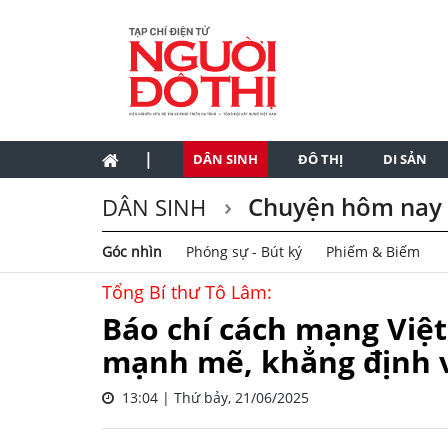
|
DÂN SINH
ĐÔ THỊ
DI SẢN
Chuyện hôm nay
DÂN SINH
Góc nhìn
Phóng sự - Bút ký
Phiếm & Biếm
Tổng Bí thư Tô Lâm:
Báo chí cách mạng Việ
mạnh mẽ, khẳng định v
13:04 | Thứ bảy, 21/06/2025