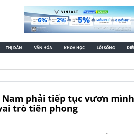
THỊ DÂN
VĂN HÓA
KHOA HỌC
LỐI SỐNG
DI
t Nam phải tiếp tục vươn mìn
ai trò tiên phong