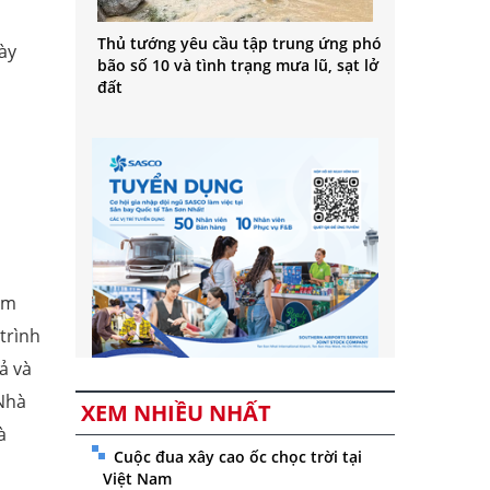
Thủ tướng yêu cầu tập trung ứng phó
ày
bão số 10 và tình trạng mưa lũ, sạt lở
đất
ăm
trình
ả và
Nhà
XEM NHIỀU NHẤT
à
Cuộc đua xây cao ốc chọc trời tại
Việt Nam