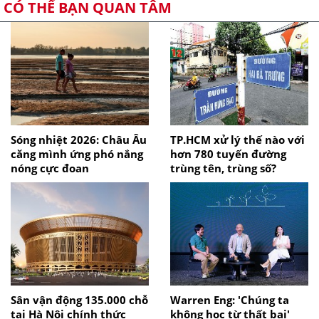
CÓ THỂ BẠN QUAN TÂM
Sóng nhiệt 2026: Châu Âu
TP.HCM xử lý thế nào với
căng mình ứng phó nắng
hơn 780 tuyến đường
nóng cực đoan
trùng tên, trùng số?
Sân vận động 135.000 chỗ
Warren Eng: 'Chúng ta
tại Hà Nội chính thức
không học từ thất bại'