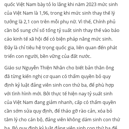
quốc Việt Nam bày tỏ lo lắng khi năm 2023 mức sinh
của Việt Nam là 1,96, trong khi mức sinh thay thế lý
tưởng là 2,1 con trên mỗi phụ nữ. Vì thế, Chính phủ
cần bổ sung chỉ số tổng tỷ suất sinh thay thế vào báo
cáo kinh tế xã hội để có biện pháp nâng mức sinh.
Đây là chỉ tiêu hệ trọng quốc gia, liên quan đến phát
triển con người, bền vững của đất nước.
Giáo sư Nguyễn Thiện Nhân cho biết bản thân ông
đã từng kiến nghị cơ quan có thẩm quyền bỏ quy
định kỷ luật đảng viên sinh con thứ ba, để phù hợp
với tình hình mới. Bởi thực tế hiện nay tỷ suất sinh
của Việt Nam đang giảm nhanh, cấp có thẩm quyền
cần sớm sửa quy định, để tháo gỡ rào cản, xóa bỏ
tâm lý cho cán bộ, đảng viên không dám sinh con thứ
ba. Bỏ quy định kỷ luật đảng viên sinh con thứ ba để