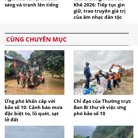
sáng và tranh lên tiếng
Khê 2026: Tiếp tục gìn
giữ, trao truyền giá trị
của âm nhạc dân tộc
CÙNG CHUYÊN MỤC
Ứng phó khẩn cấp với
Chỉ đạo của Thường trực
bão số 10: Cảnh báo mưa
Ban Bí thư về việc ứng
đặc biệt to, lũ quét, sạt
phó bão số 10
lở đất