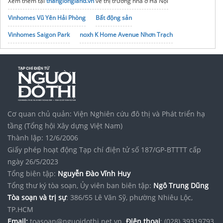
Xem thêm tại
thanglongland.vn
về thị trường nhà ở Hà Nội
Vinhomes Vũ Yên Hải Phòng
Bất động sản
Vinhomes Saigon Park
noxh K Home Avenue Nhơn Trạch
Tập đoàn Bcons Group
XSMN
nhanh nhất
Cơ quan chủ quản: Viện Nghiên cứu đô thị và Phát triển hạ
tầng (Tổng hội Xây dựng Việt Nam)
Thành lập: 12/6/2006
Giấy phép hoạt động Tạp chí điện tử số 187/GP-BTTTT cấp
ngày 26/5/2023
Tổng biên tập:
Nguyễn Đào Vĩnh Huy
Tổng thư ký tòa soạn, Ủy viên ban biên tập:
Ngô Trung Dũng
Tòa soạn và trị sự
: 386/55 Lê Văn Sỹ, phường Nhiêu Lộc,
TP.HCM
Email:
toasoan@nguoidothi.net.vn.
Điện thoại
: (028) 39319793