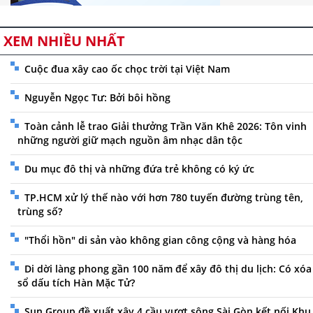
XEM NHIỀU NHẤT
Cuộc đua xây cao ốc chọc trời tại Việt Nam
Nguyễn Ngọc Tư: Bởi bôi hồng
Toàn cảnh lễ trao Giải thưởng Trần Văn Khê 2026: Tôn vinh
những người giữ mạch nguồn âm nhạc dân tộc
Du mục đô thị và những đứa trẻ không có ký ức
TP.HCM xử lý thế nào với hơn 780 tuyến đường trùng tên,
trùng số?
"Thổi hồn" di sản vào không gian công cộng và hàng hóa
Di dời làng phong gần 100 năm để xây đô thị du lịch: Có xóa
sổ dấu tích Hàn Mặc Tử?
Sun Group đề xuất xây 4 cầu vượt sông Sài Gòn kết nối Khu