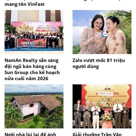
mang tên VinFast
NamAn Realty sẵn sàng
Zalo vượt mốc 81 triệu
đội ngũ bán hàng cùng
người dùng
Sun Group cho kế hoạch
nửa cuối năm 2026
Ngôi nhà lùi lại để ánh
Giải thưởng Trần Văn