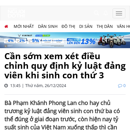
MỚI NHẤT
DÂN SINH
ĐÔ THỊ
DI SẢN
THỊ DÂN
VĂN H
Cần sớm xem xét điều
chỉnh quy định kỷ luật đảng
viên khi sinh con thứ 3
13:45 | Thứ năm, 26/12/2024
0
Bà Phạm Khánh Phong Lan cho hay chủ
trương kỷ luật đảng viên sinh con thứ ba có
thể đúng ở giai đoạn trước, còn hiện nay tỷ
suất sinh của Việt Nam xuống thấp thì cần