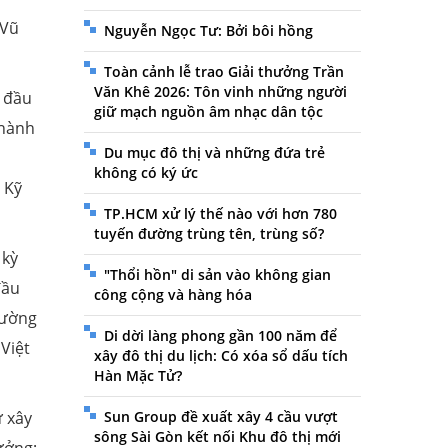
 Vũ
Nguyễn Ngọc Tư: Bởi bôi hồng
Toàn cảnh lễ trao Giải thưởng Trần
Văn Khê 2026: Tôn vinh những người
ý đầu
giữ mạch nguồn âm nhạc dân tộc
 hành
Du mục đô thị và những đứa trẻ
không có ký ức
 Kỹ
TP.HCM xử lý thế nào với hơn 780
tuyến đường trùng tên, trùng số?
 kỳ
"Thổi hồn" di sản vào không gian
đầu
công cộng và hàng hóa
Đường
Di dời làng phong gần 100 năm để
Việt
xây đô thị du lịch: Có xóa sổ dấu tích
Hàn Mặc Tử?
ư xây
Sun Group đề xuất xây 4 cầu vượt
sông Sài Gòn kết nối Khu đô thị mới
ưởng;