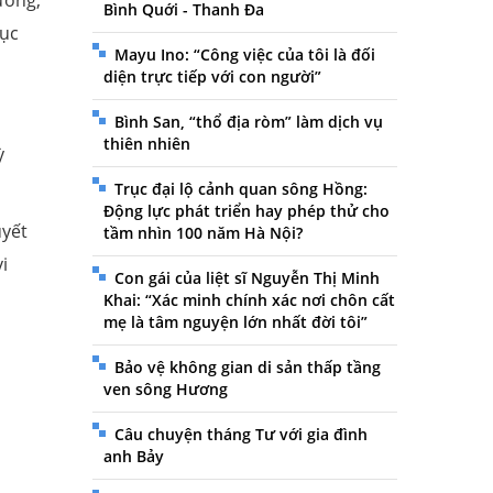
Bình Quới - Thanh Đa
Cục
Mayu Ino: “Công việc của tôi là đối
diện trực tiếp với con người”
Bình San, “thổ địa ròm” làm dịch vụ
thiên nhiên
ỳ
Trục đại lộ cảnh quan sông Hồng:
Động lực phát triển hay phép thử cho
uyết
tầm nhìn 100 năm Hà Nội?
i
Con gái của liệt sĩ Nguyễn Thị Minh
Khai: “Xác minh chính xác nơi chôn cất
mẹ là tâm nguyện lớn nhất đời tôi”
Bảo vệ không gian di sản thấp tầng
ven sông Hương
Câu chuyện tháng Tư với gia đình
anh Bảy