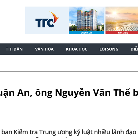
THỊ DÂN
VĂN HÓA
KHOA HỌC
LỐI SỐNG
DI
uận An, ông Nguyễn Văn Thể b
 ban Kiểm tra Trung ương kỷ luật nhiều lãnh đạo