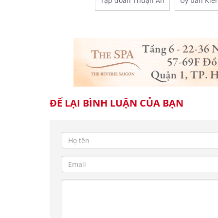
Tập đoàn Thuận An
Ủy ban Kiể
ĐỂ LẠI BÌNH LUẬN CỦA BẠN