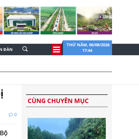
THỨ NĂM, 06/08/2026
ỄN ĐÀN
17:44
ị
CÙNG CHUYÊN MỤC
0
 Bộ