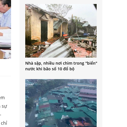
Nhà sập, nhiều nơi chìm trong "biển"
nước khi bão số 10 đổ bộ
xem
n sự
-
 chỉ