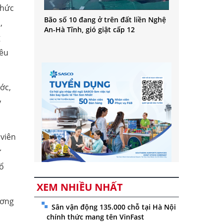
chức
Bão số 10 đang ở trên đất liền Nghệ
,
An-Hà Tĩnh, gió giật cấp 12
g
nêu
ớc,
ỷ
 viên
ự
tổ
XEM NHIỀU NHẤT
ương
Sân vận động 135.000 chỗ tại Hà Nội
chính thức mang tên VinFast