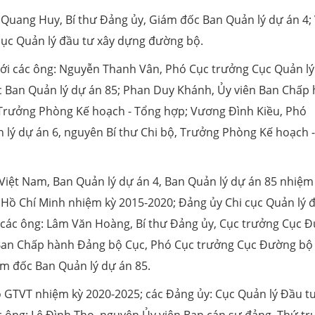
n Quang Huy, Bí thư Đảng ủy, Giám đốc Ban Quản lý dự án 4;
 cục Quản lý đầu tư xây dựng đường bộ.
 với các ông: Nguyễn Thanh Vân, Phó Cục trưởng Cục Quản l
c Ban Quản lý dự án 85; Phan Duy Khánh, Ủy viên Ban Chấp
, Trưởng Phòng Kế hoạch - Tổng hợp; Vương Đình Kiều, Phó
lý dự án 6, nguyên Bí thư Chi bộ, Trưởng Phòng Kế hoạch -
Việt Nam, Ban Quản lý dự án 4, Ban Quản lý dự án 85 nhiệm
Hồ Chí Minh nhiệm kỳ 2015-2020; Đảng ủy Chi cục Quản lý 
 các ông: Lâm Văn Hoàng, Bí thư Đảng ủy, Cục trưởng Cục 
 Ban Chấp hành Đảng bộ Cục, Phó Cục trưởng Cục Đường bộ 
m đốc Ban Quản lý dự án 85.
ộ GTVT nhiệm kỳ 2020-2025; các Đảng ủy: Cục Quản lý Đầu t
 ông: Lê Đình Thọ, nguyên Ủy viên Ban cán sự đảng, Thứ tr