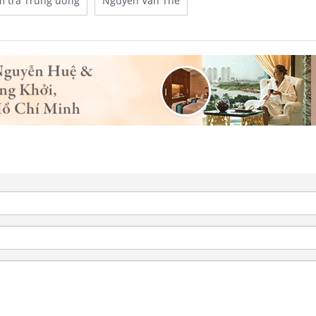
m tra Trung ương
Nguyễn Văn Thể