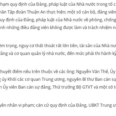
 phạm quy định của Đảng, pháp luật của Nhà nước trong tổ 
phần Tập đoàn Thuận An thực hiện; một số cán bộ, đảng viên
quy định của Đảng, pháp luật của Nhà nước về phòng, chốn
 định những điều đảng viên không được làm và trách nhiệm 
 trọng, nguy cơ thất thoát rất lớn tiền, tài sản của Nhà nư
 đảng và cơ quan quản lý nhà nước, đến mức phải thi hành k
khuyết điểm nêu trên thuộc về các ông: Nguyễn Văn Thể, Ủy
ủy Khối các cơ quan Trung ương, nguyên Bí thư Ban cán s
n Ủy viên Ban cán sự đảng, Thứ trưởng Bộ GTVT và một số 
guyên nhân vi phạm; căn cứ quy định của Đảng, UBKT Trung 