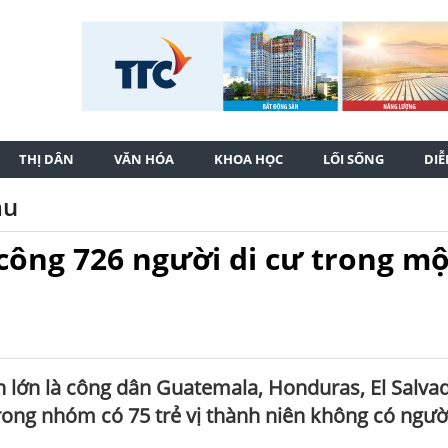
THỊ DÂN
VĂN HÓA
KHOA HỌC
LỐI SỐNG
DI
ầu
công 726 người di cư trong mộ
 lớn là công dân Guatemala, Honduras, El Salva
rong nhóm có 75 trẻ vị thành niên không có người