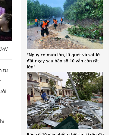
TXVN
"Nguy cơ mưa lớn, lũ quét và sạt lở
đất ngay sau bão số 10 vẫn còn rất
lớn"
n từ
.
ười
hi
Bão số 10 gây nhiều thiệt hại trên địa