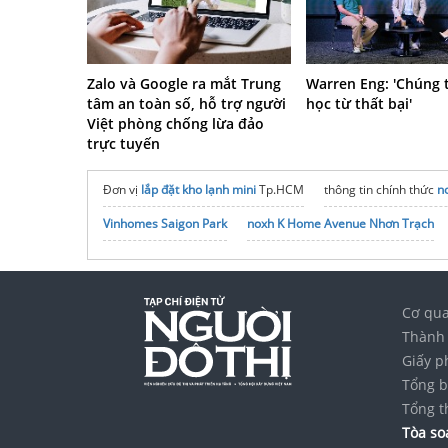
Zalo và Google ra mắt Trung
Warren Eng: 'Chúng 
tâm an toàn số, hỗ trợ người
học từ thất bại'
Việt phòng chống lừa đảo
trực tuyến
Đơn vị
lắp đặt kho lạnh mini
Tp.HCM
thông tin chính thức
n
Vinhomes Saigon Park
noxh K Home Avenue Nhơn Trạch
Cơ qua
Thành 
Giấy p
Tổng b
Tổng t
Tòa soạ