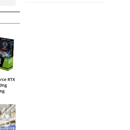
rce RTX
ướng
ông