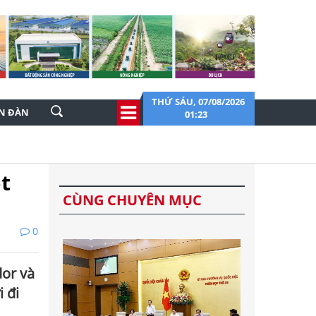
THỨ SÁU, 07/08/2026
ỄN ĐÀN
01:23
t
CÙNG CHUYÊN MỤC
0
dor và
 đi