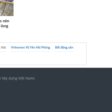
o nên
 lòng
à Nội
Vinhomes Vũ Yên Hải Phòng
Bất động sản
i Xây dựng Việt Nam)
3