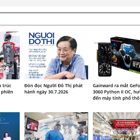
 trúc
Đón đọc Người Đô Thị phát
Gainward ra mắt GeFo
 phiên
hành ngày 30.7.2026
3060 Python II OC, h
đến máy tính phổ th