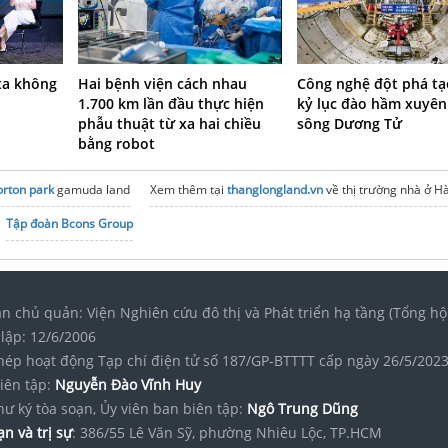
ta không
Hai bệnh viện cách nhau
Công nghệ đột phá tạ
1.700 km lần đầu thực hiện
kỷ lục đào hầm xuyên
phẫu thuật từ xa hai chiều
sông Dương Tử
bằng robot
orton park
gamuda land
Xem thêm tại
thanglongland.vn
về thị trường nhà ở H
Tập đoàn Bcons Group
n chủ quản: Viện Nghiên cứu đô thị và Phát triển hạ tầng (Tổng hộ
lập: 12/6/2006
hép hoạt động Tạp chí điện tử số 187/GP-BTTTT cấp ngày 26/5/202
iên tập:
Nguyễn Đào Vĩnh Huy
hư ký tòa soạn, Ủy viên ban biên tập:
Ngô Trung Dũng
n và trị sự
: 386/55 Lê Văn Sỹ, phường Nhiêu Lộc, TP.HCM