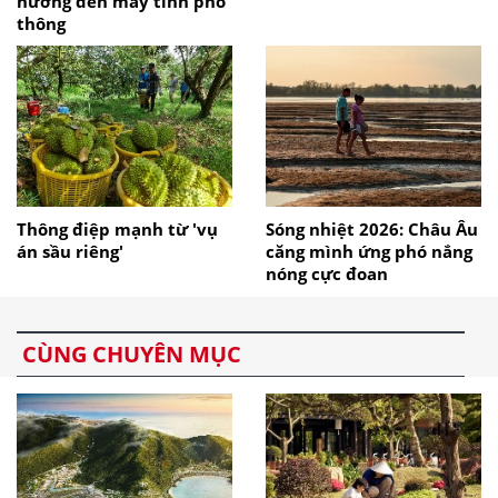
hướng đến máy tính phổ
thông
Thông điệp mạnh từ 'vụ
Sóng nhiệt 2026: Châu Âu
án sầu riêng'
căng mình ứng phó nắng
nóng cực đoan
CÙNG CHUYÊN MỤC