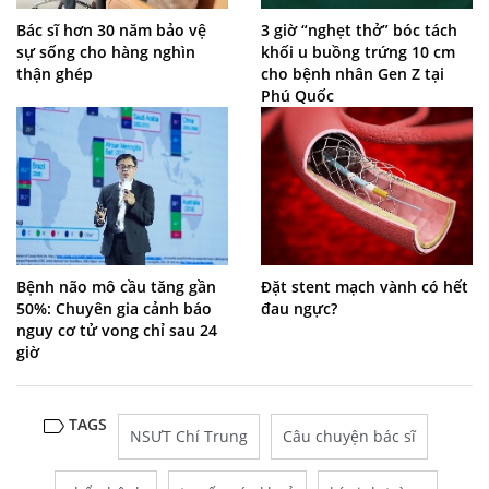
Bác sĩ hơn 30 năm bảo vệ
3 giờ “nghẹt thở” bóc tách
sự sống cho hàng nghìn
khối u buồng trứng 10 cm
thận ghép
cho bệnh nhân Gen Z tại
Phú Quốc
Bệnh não mô cầu tăng gần
Đặt stent mạch vành có hết
50%: Chuyên gia cảnh báo
đau ngực?
nguy cơ tử vong chỉ sau 24
giờ
TAGS
NSƯT Chí Trung
Câu chuyện bác sĩ