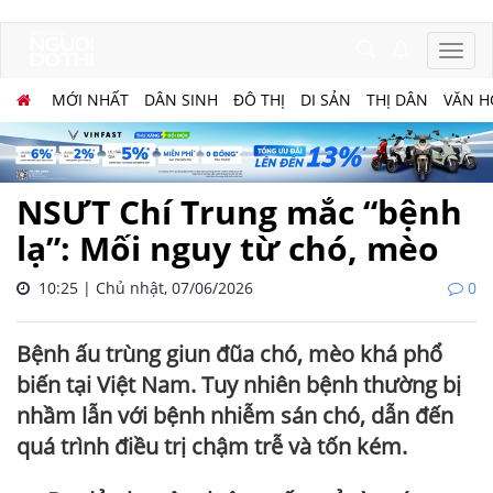
MỚI NHẤT
DÂN SINH
ĐÔ THỊ
DI SẢN
THỊ DÂN
VĂN H
NSƯT Chí Trung mắc “bệnh
lạ”: Mối nguy từ chó, mèo
10:25 | Chủ nhật, 07/06/2026
0
Bệnh ấu trùng giun đũa chó, mèo khá phổ
biến tại Việt Nam. Tuy nhiên bệnh thường bị
nhầm lẫn với bệnh nhiễm sán chó, dẫn đến
quá trình điều trị chậm trễ và tốn kém.