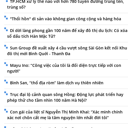
TP.HCM xử lý thế nào với hơn 780 tuyến đường trùng tên,
trùng số?
"Thổi hồn" di sản vào không gian công cộng và hàng hóa
Di dời làng phong gần 100 năm để xây đô thị du lịch: Có xóa
sổ dấu tích Hàn Mặc Tử?
Sun Group đề xuất xây 4 cầu vượt sông Sài Gòn kết nối Khu
đô thị mới Bình Quới - Thanh Đa
Mayu Ino: “Công việc của tôi là đối diện trực tiếp với con
người”
Bình San, “thổ địa ròm” làm dịch vụ thiên nhiên
Trục đại lộ cảnh quan sông Hồng: Động lực phát triển hay
phép thử cho tầm nhìn 100 năm Hà Nội?
Con gái của liệt sĩ Nguyễn Thị Minh Khai: “Xác minh chính
xác nơi chôn cất mẹ là tâm nguyện lớn nhất đời tôi”