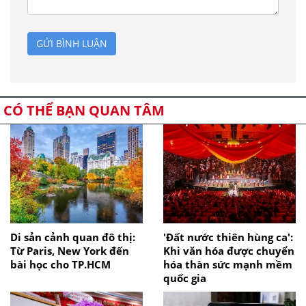
GỬI BÌNH LUẬN
CÓ THỂ BẠN QUAN TÂM
Di sản cảnh quan đô thị:
'Đất nước thiên hùng ca':
Từ Paris, New York đến
Khi văn hóa được chuyển
bài học cho TP.HCM
hóa thàn sức mạnh mềm
quốc gia