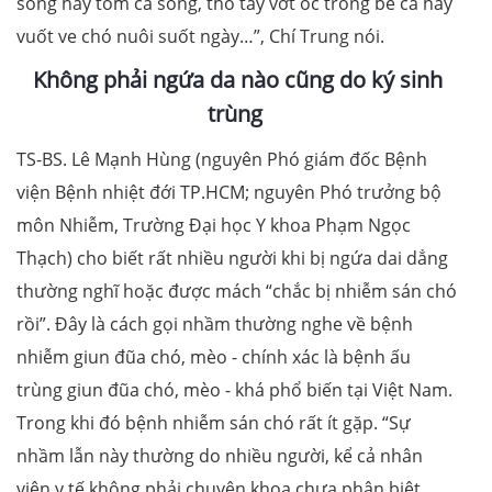
sống hay tôm cá sống, thò tay vớt ốc trong bể cá hay
vuốt ve chó nuôi suốt ngày…”, Chí Trung nói.
Không phải ngứa da nào cũng do ký sinh
trùng
TS-BS. Lê Mạnh Hùng (nguyên Phó giám đốc Bệnh
viện Bệnh nhiệt đới TP.HCM; nguyên Phó trưởng bộ
môn Nhiễm, Trường Đại học Y khoa Phạm Ngọc
Thạch) cho biết rất nhiều người khi bị ngứa dai dẳng
thường nghĩ hoặc được mách “chắc bị nhiễm sán chó
rồi”. Đây là cách gọi nhầm thường nghe về bệnh
nhiễm giun đũa chó, mèo - chính xác là bệnh ấu
trùng giun đũa chó, mèo - khá phổ biến tại Việt Nam.
Trong khi đó bệnh nhiễm sán chó rất ít gặp. “Sự
nhầm lẫn này thường do nhiều người, kể cả nhân
viên y tế không phải chuyên khoa chưa phân biệt