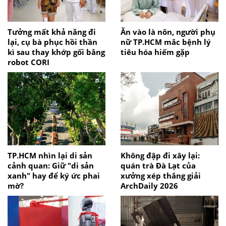
Tưởng mất khả năng đi
Ăn vào là nôn, người phụ
lại, cụ bà phục hồi thần
nữ TP.HCM mắc bệnh lý
kì sau thay khớp gối bằng
tiêu hóa hiếm gặp
robot CORI
TP.HCM nhìn lại di sản
Không đập đi xây lại:
cảnh quan: Giữ "di sản
quán trà Đà Lạt của
xanh" hay để ký ức phai
xưởng xép thắng giải
mờ?
ArchDaily 2026