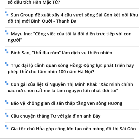
sổ dấu tích Hàn Mặc Tử?
Sun Group đề xuất xây 4 cầu vượt sông Sài Gòn kết nối Khu
đô thị mới Bình Quới - Thanh Đa
Mayu Ino: “Công việc của tôi là đối diện trực tiếp với con
người”
Bình San, “thổ địa ròm” làm dịch vụ thiên nhiên
Trục đại lộ cảnh quan sông Hồng: Động lực phát triển hay
phép thử cho tầm nhìn 100 năm Hà Nội?
Con gái của liệt sĩ Nguyễn Thị Minh Khai: “Xác minh chính
xác nơi chôn cất mẹ là tâm nguyện lớn nhất đời tôi”
Bảo vệ không gian di sản thấp tầng ven sông Hương
Câu chuyện tháng Tư với gia đình anh Bảy
Gia tộc chú Hỏa góp công lớn tạo nền móng đô thị Sài Gòn