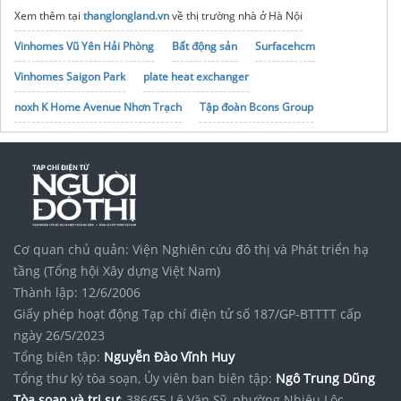
Xem thêm tại
thanglongland.vn
về thị trường nhà ở Hà Nội
Vinhomes Vũ Yên Hải Phòng
Bất động sản
Surfacehcm
Vinhomes Saigon Park
plate heat exchanger
noxh K Home Avenue Nhơn Trạch
Tập đoàn Bcons Group
bơm định lượng FG
Cơ quan chủ quản: Viện Nghiên cứu đô thị và Phát triển hạ
tầng (Tổng hội Xây dựng Việt Nam)
Thành lập: 12/6/2006
Giấy phép hoạt động Tạp chí điện tử số 187/GP-BTTTT cấp
ngày 26/5/2023
Tổng biên tập:
Nguyễn Đào Vĩnh Huy
Tổng thư ký tòa soạn, Ủy viên ban biên tập:
Ngô Trung Dũng
Tòa soạn và trị sự
: 386/55 Lê Văn Sỹ, phường Nhiêu Lộc,