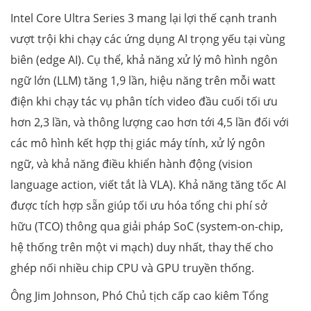
Intel Core Ultra Series 3 mang lại lợi thế cạnh tranh
vượt trội khi chạy các ứng dụng AI trọng yếu tại vùng
biên (edge AI). Cụ thể, khả năng xử lý mô hình ngôn
ngữ lớn (LLM) tăng 1,9 lần, hiệu năng trên mỗi watt
điện khi chạy tác vụ phân tích video đầu cuối tối ưu
hơn 2,3 lần, và thông lượng cao hơn tới 4,5 lần đối với
các mô hình kết hợp thị giác máy tính, xử lý ngôn
ngữ, và khả năng điều khiển hành động (vision
language action, viết tắt là VLA). Khả năng tăng tốc AI
được tích hợp sẵn giúp tối ưu hóa tổng chi phí sở
hữu (TCO) thông qua giải pháp SoC (system-on-chip,
hệ thống trên một vi mạch) duy nhất, thay thế cho
ghép nối nhiều chip CPU và GPU truyền thống.
Ông Jim Johnson, Phó Chủ tịch cấp cao kiêm Tổng