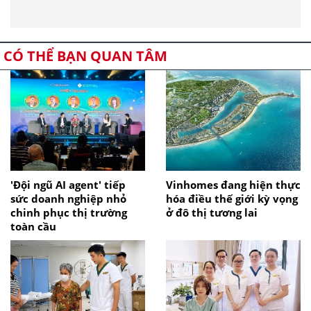
CÓ THỂ BẠN QUAN TÂM
'Đội ngũ AI agent' tiếp
Vinhomes đang hiện thực
sức doanh nghiệp nhỏ
hóa điều thế giới kỳ vọng
chinh phục thị trường
ở đô thị tương lai
toàn cầu