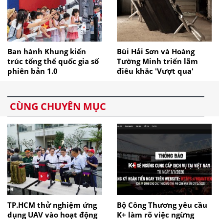
Ban hành Khung kiến
Bùi Hải Sơn và Hoàng
trúc tổng thể quốc gia số
Tường Minh triển lãm
phiên bản 1.0
điêu khắc 'Vượt qua'
CÙNG CHUYÊN MỤC
TP.HCM thử nghiệm ứng
Bộ Công Thương yêu cầu
dụng UAV vào hoạt động
K+ làm rõ việc ngừng