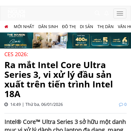
MỚI NHẤT
DÂN SINH
ĐÔ THỊ
DI SẢN
THỊ DÂN
VĂN H
CES 2026:
Ra mắt Intel Core Ultra
Series 3, vi xử lý đầu sản
xuất trên tiến trình Intel
18A
14:49 | Thứ ba, 06/01/2026
0
Intel® Core™ Ultra Series 3 sở hữu một danh
mục vi xử lý dành cho laptop đa dạng, mang