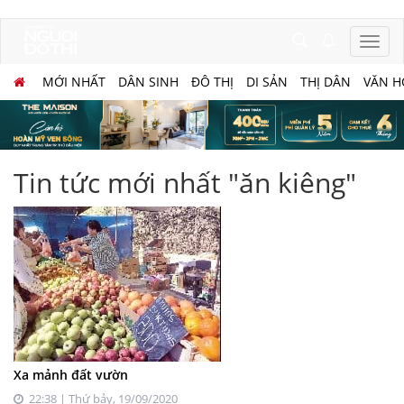
MỚI NHẤT
DÂN SINH
ĐÔ THỊ
DI SẢN
THỊ DÂN
VĂN H
Tin tức mới nhất "ăn kiêng"
Xa mảnh đất vườn
22:38 | Thứ bảy, 19/09/2020