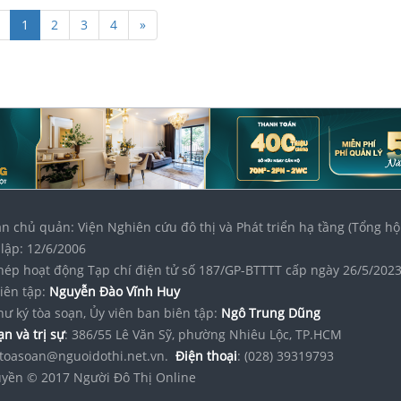
1
2
3
4
»
n chủ quản: Viện Nghiên cứu đô thị và Phát triển hạ tầng (Tổng hộ
lập: 12/6/2006
hép hoạt động Tạp chí điện tử số 187/GP-BTTTT cấp ngày 26/5/202
iên tập:
Nguyễn Đào Vĩnh Huy
hư ký tòa soạn, Ủy viên ban biên tập:
Ngô Trung Dũng
n và trị sự
: 386/55 Lê Văn Sỹ, phường Nhiêu Lộc, TP.HCM
toasoan@nguoidothi.net.vn.
Điện thoại
: (028) 39319793
yền © 2017 Người Đô Thị Online