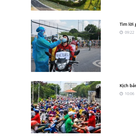
Tìm lời
09:22 
Kịch bả
10:06 