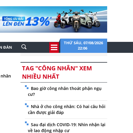
THỨ SÁU, 07/08/2026
ỄN ĐÀN
22:06
TAG "CÔNG NHÂN" XEM
NHIỀU NHẤT
g nhân
Bao giờ công nhân thoát phận ngụ
cư?
Nhà ở cho công nhân: Có hai câu hỏi
cần được giải đáp
Sau đại dịch COVID-19: Nhìn nhận lại
về lao động nhập cư