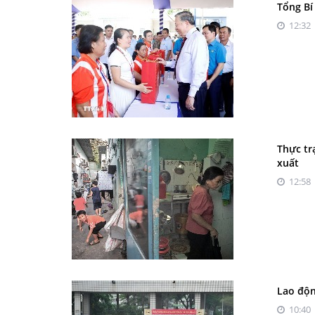
Tổng Bí
12:32 
Thực tr
xuất
12:58 
Lao độn
10:40 