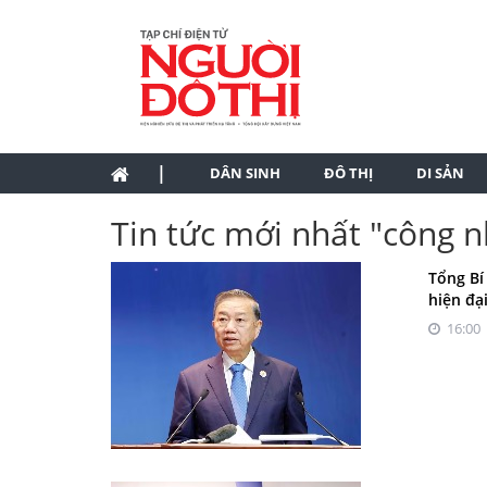
|
DÂN SINH
ĐÔ THỊ
DI SẢN
Tin tức mới nhất "công 
Tổng Bí
hiện đạ
16:00 