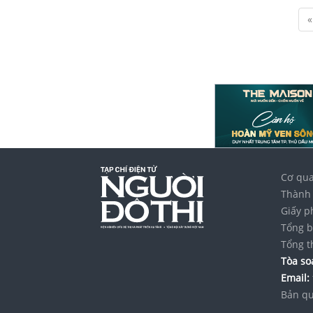
«
Cơ qua
Thành 
Giấy p
Tổng b
Tổng t
Tòa soạ
Email:
Bản qu