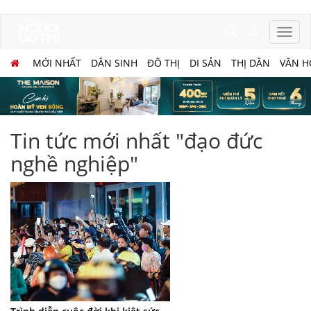
MỚI NHẤT
DÂN SINH
ĐÔ THỊ
DI SẢN
THỊ DÂN
VĂN H
Tin tức mới nhất "đạo đức
nghề nghiệp"