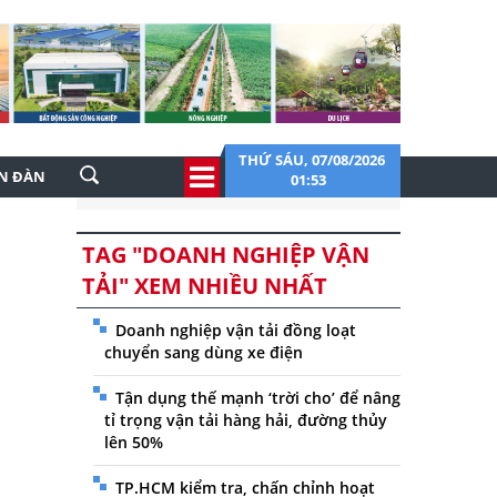
THỨ SÁU, 07/08/2026
ỄN ĐÀN
01:53
TAG "DOANH NGHIỆP VẬN
TẢI" XEM NHIỀU NHẤT
Doanh nghiệp vận tải đồng loạt
chuyển sang dùng xe điện
Tận dụng thế mạnh ‘trời cho’ để nâng
tỉ trọng vận tải hàng hải, đường thủy
lên 50%
TP.HCM kiểm tra, chấn chỉnh hoạt