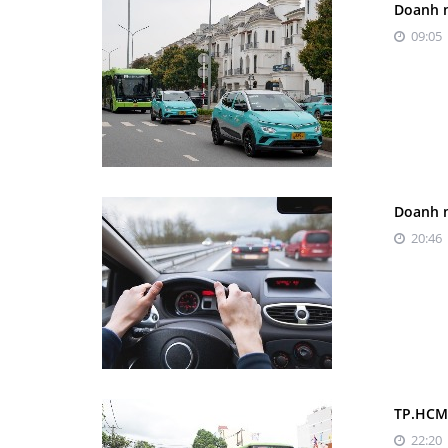
Doanh n
09:05 
Doanh n
20:46 
TP.HCM 
22:20 