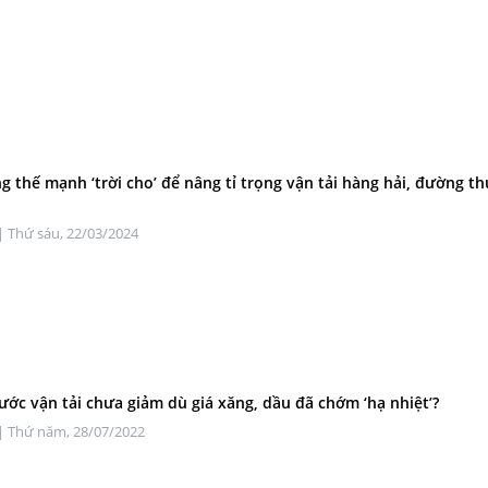
g thế mạnh ‘trời cho’ để nâng tỉ trọng vận tải hàng hải, đường th
| Thứ sáu, 22/03/2024
cước vận tải chưa giảm dù giá xăng, dầu đã chớm ‘hạ nhiệt’?
| Thứ năm, 28/07/2022