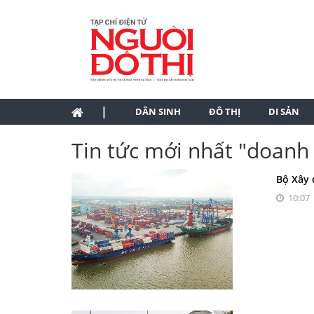
|
DÂN SINH
ĐÔ THỊ
DI SẢN
Tin tức mới nhất "doanh 
Bộ Xây 
10:07 