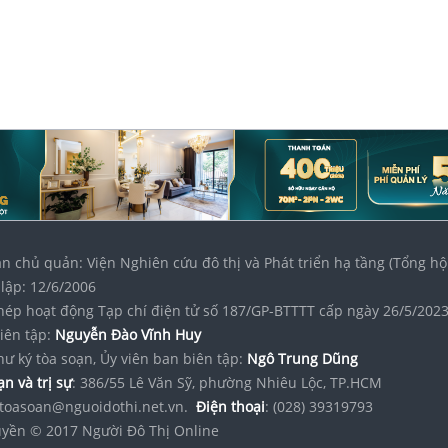
n chủ quản: Viện Nghiên cứu đô thị và Phát triển hạ tầng (Tổng hộ
lập: 12/6/2006
hép hoạt động Tạp chí điện tử số 187/GP-BTTTT cấp ngày 26/5/202
iên tập:
Nguyễn Đào Vĩnh Huy
hư ký tòa soạn, Ủy viên ban biên tập:
Ngô Trung Dũng
n và trị sự
: 386/55 Lê Văn Sỹ, phường Nhiêu Lộc, TP.HCM
toasoan@nguoidothi.net.vn.
Điện thoại
: (028) 39319793
yền © 2017 Người Đô Thị Online