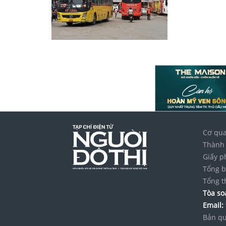
Cơ qua
Thành 
Giấy p
Tổng b
Tổng t
Tòa soạ
Email:
Bản qu