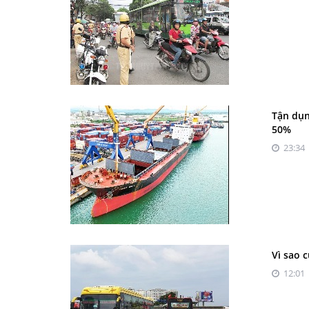
Tận dụn
50%
23:34 
Vì sao 
12:01 