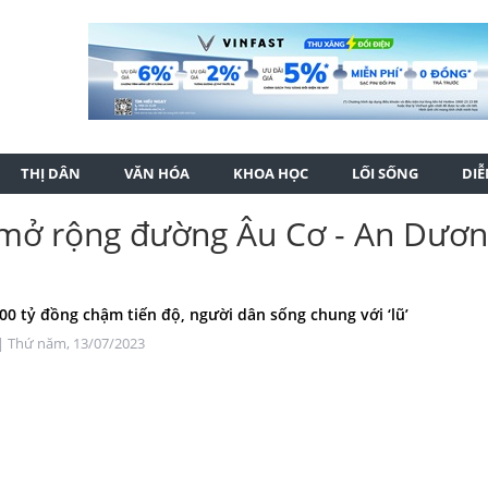
THỊ DÂN
VĂN HÓA
KHOA HỌC
LỐI SỐNG
DI
 mở rộng đường Âu Cơ - An Dươ
00 tỷ đồng chậm tiến độ, người dân sống chung với ‘lũ’
| Thứ năm, 13/07/2023