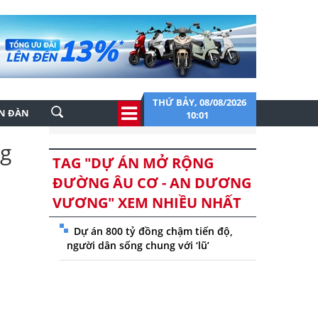
THỨ BẢY, 08/08/2026
ỄN ĐÀN
10:01
ng
TAG "DỰ ÁN MỞ RỘNG
ĐƯỜNG ÂU CƠ - AN DƯƠNG
VƯƠNG" XEM NHIỀU NHẤT
Dự án 800 tỷ đồng chậm tiến độ,
người dân sống chung với ‘lũ’