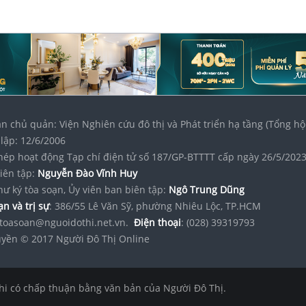
n chủ quản: Viện Nghiên cứu đô thị và Phát triển hạ tầng (Tổng hộ
lập: 12/6/2006
hép hoạt động Tạp chí điện tử số 187/GP-BTTTT cấp ngày 26/5/202
iên tập:
Nguyễn Đào Vĩnh Huy
hư ký tòa soạn, Ủy viên ban biên tập:
Ngô Trung Dũng
n và trị sự
: 386/55 Lê Văn Sỹ, phường Nhiêu Lộc, TP.HCM
toasoan@nguoidothi.net.vn.
Điện thoại
: (028) 39319793
yền © 2017 Người Đô Thị Online
hi có chấp thuận bằng văn bản của Người Đô Thị.