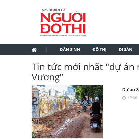
|
DÂN SINH
ĐÔ THỊ
DI SẢN
Tin tức mới nhất "dự án
Vương"
Dự án 8
17:08 