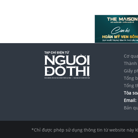
Cơ qua
Thành 
Giấy p
Tổng b
Tổng t
Tòa soạ
Email:
Bản qu
*Chỉ được phép sử dụng thông tin từ website này k