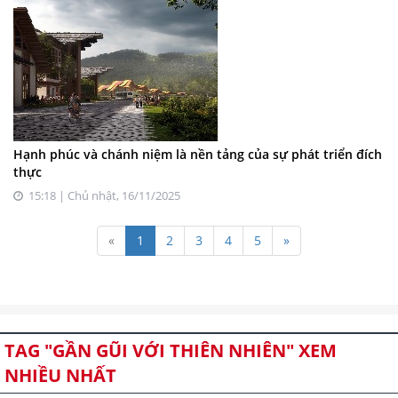
Hạnh phúc và chánh niệm là nền tảng của sự phát triển đích
thực
15:18 | Chủ nhật, 16/11/2025
«
1
2
3
4
5
»
TAG "GẦN GŨI VỚI THIÊN NHIÊN" XEM
NHIỀU NHẤT