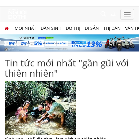
MỚI NHẤT
DÂN SINH
ĐÔ THỊ
DI SẢN
THỊ DÂN
VĂN H
Tin tức mới nhất "gần gũi với
thiên nhiên"