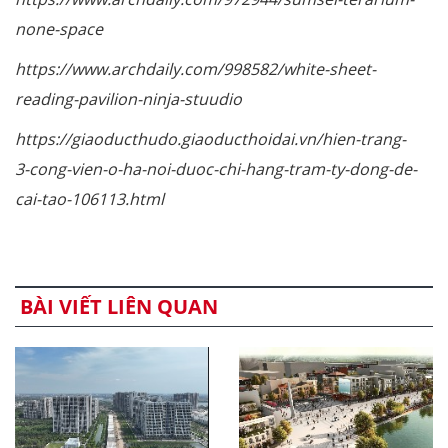
none-space
https://www.archdaily.com/998582/white-sheet-
reading-pavilion-ninja-stuudio
https://giaoducthudo.giaoducthoidai.vn/hien-trang-
3-cong-vien-o-ha-noi-duoc-chi-hang-tram-ty-dong-de-
cai-tao-106113.html
BÀI VIẾT LIÊN QUAN