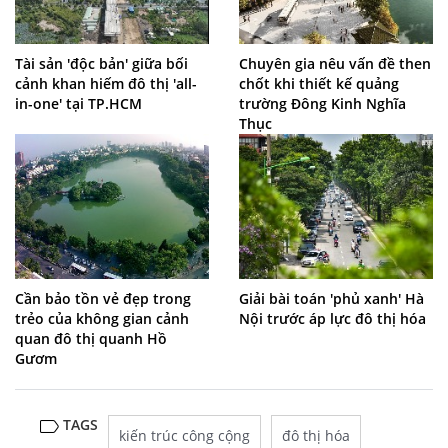
Tài sản 'độc bản' giữa bối
Chuyên gia nêu vấn đề then
cảnh khan hiếm đô thị 'all-
chốt khi thiết kế quảng
in-one' tại TP.HCM
trường Đông Kinh Nghĩa
Thục
Cần bảo tồn vẻ đẹp trong
Giải bài toán 'phủ xanh' Hà
trẻo của không gian cảnh
Nội trước áp lực đô thị hóa
quan đô thị quanh Hồ
Gươm
TAGS
kiến trúc công cộng
đô thị hóa