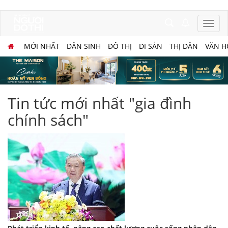
MỚI NHẤT
DÂN SINH
ĐÔ THỊ
DI SẢN
THỊ DÂN
VĂN H
Tin tức mới nhất "gia đình
chính sách"