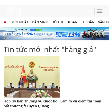
MỚI NHẤT
DÂN SINH
ĐÔ THỊ
DI SẢN
THỊ DÂN
VĂN H
Tin tức mới nhất "hàng giả"
Họp Ủy ban Thường vụ Quốc hội: Làm rõ vụ điểm thi Toán
bất thường ở Tuyên Quang