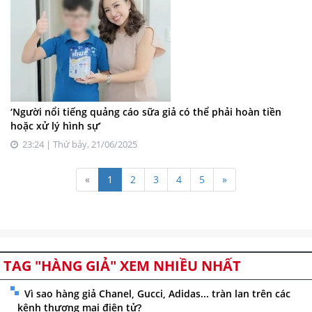
‘Người nổi tiếng quảng cáo sữa giả có thể phải hoàn tiền
hoặc xử lý hình sự’
23:24 | Thứ bảy, 21/06/2025
«
1
2
3
4
5
»
TAG "HÀNG GIẢ" XEM NHIỀU NHẤT
Vì sao hàng giả Chanel, Gucci, Adidas... tràn lan trên các
kênh thương mại điện tử?