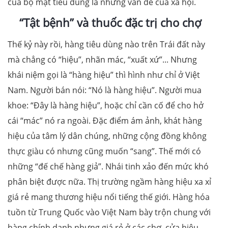
của bộ mặt tiêu dùng là những vấn đề của xã hội.
“Tật bệnh” và thuốc đặc trị cho chợ
Thế kỷ này rồi, hàng tiêu dùng nào trên Trái đất này
mà chẳng có “hiệu”, nhãn mác, “xuất xứ”... Nhưng
khái niệm gọi là “hàng hiệu” thì hình như chỉ ở Việt
Nam. Người bán nói: “Nó là hàng hiệu”. Người mua
khoe: “Đây là hàng hiệu”, hoặc chỉ cần cố để cho hở
cái “mác” nó ra ngoài. Đặc điểm ám ảnh, khát hàng
hiệu của tâm lý dân chúng, những cộng đồng không
thực giàu có nhưng cũng muốn “sang”. Thế mới có
những “đế chế hàng giả”. Nhái tinh xảo đến mức khó
phân biệt được nữa. Thị trường ngầm hàng hiệu xa xỉ
giá rẻ mang thương hiệu nổi tiếng thế giới. Hàng hóa
tuồn từ Trung Quốc vào Việt Nam bày trộn chung với
hàng chính danh nhưng giá rẻ ở các chợ, cửa hiệu,