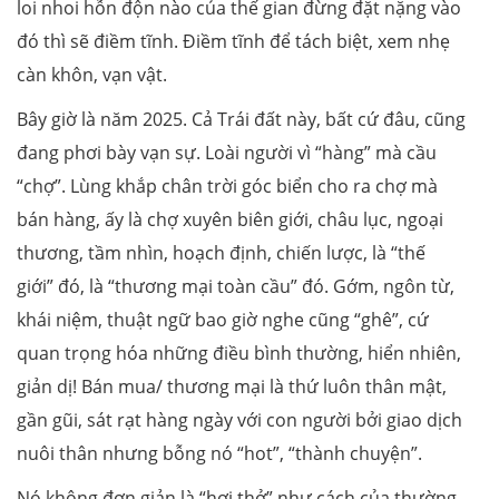
loi nhoi hỗn độn nào của thế gian đừng đặt nặng vào
đó thì sẽ điềm tĩnh. Điềm tĩnh để tách biệt, xem nhẹ
càn khôn, vạn vật.
Bây giờ là năm 2025. Cả Trái đất này, bất cứ đâu, cũng
đang phơi bày vạn sự. Loài người vì “hàng” mà cầu
“chợ”. Lùng khắp chân trời góc biển cho ra chợ mà
bán hàng, ấy là chợ xuyên biên giới, châu lục, ngoại
thương, tầm nhìn, hoạch định, chiến lược, là “thế
giới” đó, là “thương mại toàn cầu” đó. Gớm, ngôn từ,
khái niệm, thuật ngữ bao giờ nghe cũng “ghê”, cứ
quan trọng hóa những điều bình thường, hiển nhiên,
giản dị! Bán mua/ thương mại là thứ luôn thân mật,
gần gũi, sát rạt hàng ngày với con người bởi giao dịch
nuôi thân nhưng bỗng nó “hot”, “thành chuyện”.
Nó không đơn giản là “hơi thở” như cách của thường