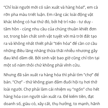
“Chỉ loài người mới có sản xuất và hàng hóa!”, em cà
rỡn pha màu triết luận. Em rằng các loài động vật
khác không có hai thứ đó, bởi hệ trí não - tư duy -
tâm hồn - cùng nhu cầu của chúng thuần khiết đơn
sơ, trong bản chất sinh vật tuyệt vời mà trời đất tạo
ra và không nhất thiết phải “tiến hóa” để cần cơ cầu
những điều lăng nhăng thừa thãi nhiễu nhương gây
đau khổ dầm dề. Bởi sinh vật bao giờ cũng chỉ tồn tại
một số năm thôi chứ không phải vĩnh cửu.
Nhưng đã sản xuất ra hàng hóa thì phải tìm “chợ” để
bán. “Chợ” - thứ không gian đắm đuối hội tụ hơi thở
loài người. Chợ phải làm cái nhiệm vụ “ngốn” cho hết
hàng hóa con người sản xuất ra. Để kiếm tiền, đạt
doanh số, giàu có, xây cất, thụ hưởng, to mạnh, hãnh