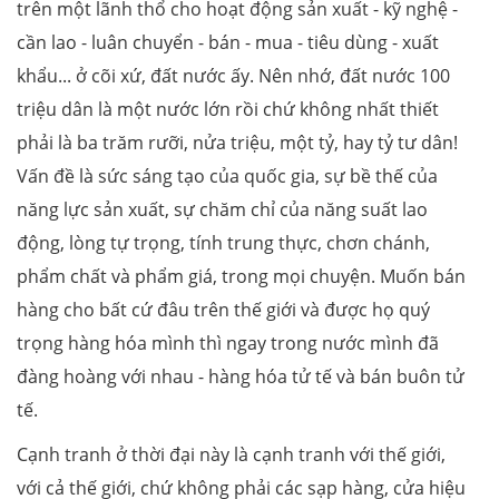
trên một lãnh thổ cho hoạt động sản xuất - kỹ nghệ -
cần lao - luân chuyển - bán - mua - tiêu dùng - xuất
khẩu... ở cõi xứ, đất nước ấy. Nên nhớ, đất nước 100
triệu dân là một nước lớn rồi chứ không nhất thiết
phải là ba trăm rưỡi, nửa triệu, một tỷ, hay tỷ tư dân!
Vấn đề là sức sáng tạo của quốc gia, sự bề thế của
năng lực sản xuất, sự chăm chỉ của năng suất lao
động, lòng tự trọng, tính trung thực, chơn chánh,
phẩm chất và phẩm giá, trong mọi chuyện. Muốn bán
hàng cho bất cứ đâu trên thế giới và được họ quý
trọng hàng hóa mình thì ngay trong nước mình đã
đàng hoàng với nhau - hàng hóa tử tế và bán buôn tử
tế.
Cạnh tranh ở thời đại này là cạnh tranh với thế giới,
với cả thế giới, chứ không phải các sạp hàng, cửa hiệu