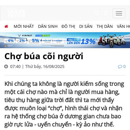
MỚI NHẤT
DÂN SINH
ĐÔ THỊ
DI SẢN
THỊ DÂN
VĂN H
Chợ búa cõi người
07:40 | Thứ bảy, 16/08/2025
0
Khi chúng ta không là người kiếm sống trong
một cái chợ nào mà chỉ là người mua hàng,
tiêu thụ hàng giữa trời đất thì ta mới thấy
được muôn loại “chợ”, hình thái chợ và nhận
ra hệ thống chợ búa ở dương gian chưa bao
giờ rực lửa - uyển chuyển - kỳ ảo như thế.