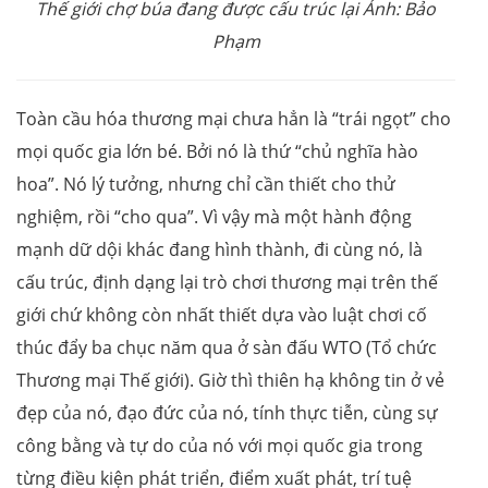
Thế giới chợ búa đang được cấu trúc lại Ảnh: Bảo
Phạm
Toàn cầu hóa thương mại chưa hẳn là “trái ngọt” cho
mọi quốc gia lớn bé. Bởi nó là thứ “chủ nghĩa hào
hoa”. Nó lý tưởng, nhưng chỉ cần thiết cho thử
nghiệm, rồi “cho qua”. Vì vậy mà một hành động
mạnh dữ dội khác đang hình thành, đi cùng nó, là
cấu trúc, định dạng lại trò chơi thương mại trên thế
giới chứ không còn nhất thiết dựa vào luật chơi cố
thúc đẩy ba chục năm qua ở sàn đấu WTO (Tổ chức
Thương mại Thế giới). Giờ thì thiên hạ không tin ở vẻ
đẹp của nó, đạo đức của nó, tính thực tiễn, cùng sự
công bằng và tự do của nó với mọi quốc gia trong
từng điều kiện phát triển, điểm xuất phát, trí tuệ