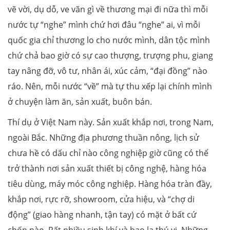
vẽ vời, dụ dỗ, ve vãn gì về thương mại đi nữa thì mỗi
nước tự “nghe” mình chứ hơi đâu “nghe” ai, vì mỗi
quốc gia chỉ thương lo cho nước mình, dân tộc mình
chứ chả bao giờ có sự cao thượng, trượng phu, giang
tay nâng đỡ, vô tư, nhân ái, xúc cảm, “đại đồng” nào
ráo. Nên, mỗi nước “về” mà tự thu xếp lại chính mình
ở chuyện làm ăn, sản xuất, buôn bán.
Thí dụ ở Việt Nam này. Sản xuất khắp nơi, trong Nam,
ngoài Bắc. Những địa phương thuần nông, lịch sử
chưa hề có dấu chỉ nào công nghiệp giờ cũng có thể
trở thành nơi sản xuất thiết bị công nghệ, hàng hóa
tiêu dùng, máy móc công nghiệp. Hàng hóa tràn đầy,
khắp nơi, rực rỡ, showroom, cửa hiệu, và “chợ di
động” (giao hàng nhanh, tận tay) có mặt ở bất cứ
chốn nào. Rất nhiều sinh khí và bao la thú vị. Những