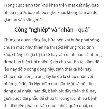
Trong cuộc sinh tồn khó khăn trên mặt đất này, bao
nhiêu người, bao nhiêu nghề khác không làm ăn dối
gian họ vẫn sống mà!
Cộng “nghiệp” và “nhân - quả”
Chúng ta quen sống ẩu, bừa nên khi buộc phải sống
chuẩn mực như thiên hạ thì sốc! Những “đặc tính”
xấu, chẳng có giá trị tử tế hay văn minh nào cả nhưng
được bao biện bởi nhiều lý do cho sự tồn tại dầm dề
lâu nay đó ở cộng đồng này, sinh thái xã hội này.
Chấp nhận sống trong lầy lội đó là chấp nhận với
phẩm giá đó, “là Người” ở mức đó. Một xã hội tồn
đọng quá nhiều nan đề, bệnh tật đầy thân thể, nay
giữa cuộc đại phẫu để chữa trị cùng lúc nhiều bệnh
thì dĩ nhiên phải rơi vào nhức nhối, quằn quại, co