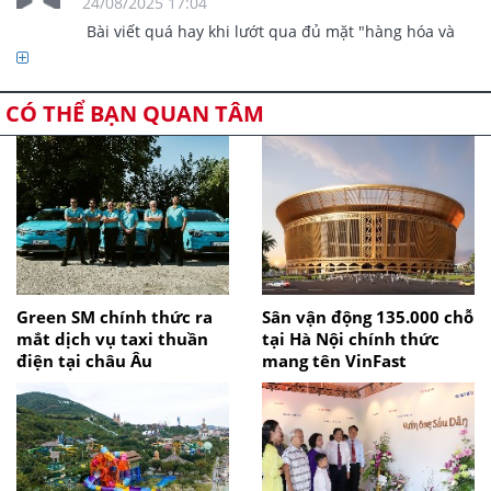
24/08/2025 17:04
                Bài viết quá hay khi lướt qua đủ mặt "hàng hóa và 
chợ búa" trên quê hương, không sót loại hàng nào, loại chợ 
nào... Kể cả cái "chợ búa tâm - linh - tinh" mà doanh số - 
doanh thu không đo đếm được, chẳng rõ có sổ sách, có kiểm 
CÓ THỂ BẠN QUAN TÂM
toán hay không... Bức hình chụp nói lên "trình độ tổ chức và 
phát triển nhu cầu tâm linh như tự nhiên" rất đáng "tâm tư"... 

Green SM chính thức ra
Sân vận động 135.000 chỗ
mắt dịch vụ taxi thuần
tại Hà Nội chính thức
điện tại châu Âu
mang tên VinFast