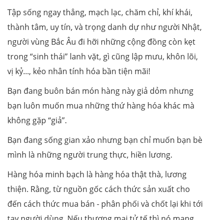
Tập sống ngay thẳng, mạch lạc, chăm chỉ, khí khái,
thành tâm, uy tín, và trọng danh dự như người Nhật,
người vùng Bắc Âu đi hỡi những cộng đồng còn kẹt
trong “sinh thái” lanh vặt, gì cũng lập mưu, khôn lõi,
vị kỷ..., kẻo nhân tính hóa bần tiện mãi!
Bạn đang buôn bán món hàng này giả dỏm nhưng
bạn luôn muốn mua những thứ hàng hóa khác mà
không gặp “giả”.
Bạn đang sống gian xảo nhưng bạn chỉ muốn bạn bè
mình là những người trung thực, hiền lương.
Hàng hóa minh bạch là hàng hóa thật thà, lương
thiện. Rằng, từ nguồn gốc cách thức sản xuất cho
đến cách thức mua bán - phân phối và chốt lại khi tới
tay người dùng. Nếu thương mại tử tế thì nó mang