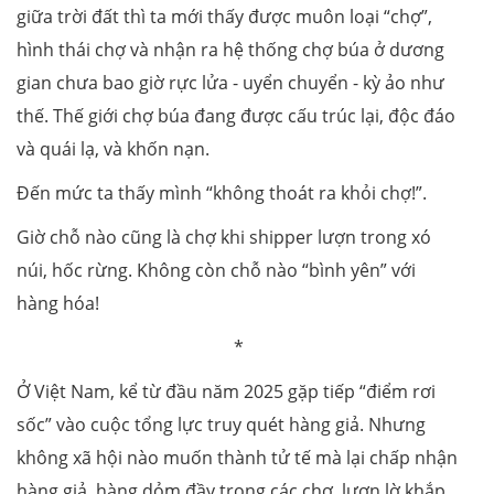
giữa trời đất thì ta mới thấy được muôn loại “chợ”,
hình thái chợ và nhận ra hệ thống chợ búa ở dương
gian chưa bao giờ rực lửa - uyển chuyển - kỳ ảo như
thế. Thế giới chợ búa đang được cấu trúc lại, độc đáo
và quái lạ, và khốn nạn.
Đến mức ta thấy mình “không thoát ra khỏi chợ!”.
Giờ chỗ nào cũng là chợ khi shipper lượn trong xó
núi, hốc rừng. Không còn chỗ nào “bình yên” với
hàng hóa!
*
Ở Việt Nam, kể từ đầu năm 2025 gặp tiếp “điểm rơi
sốc” vào cuộc tổng lực truy quét hàng giả. Nhưng
không xã hội nào muốn thành tử tế mà lại chấp nhận
hàng giả, hàng dỏm đầy trong các chợ, lượn lờ khắp