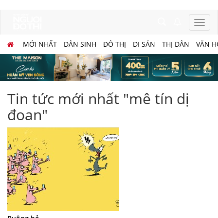
MỚI NHẤT
DÂN SINH
ĐÔ THỊ
DI SẢN
THỊ DÂN
VĂN H
Tin tức mới nhất "mê tín dị
đoan"