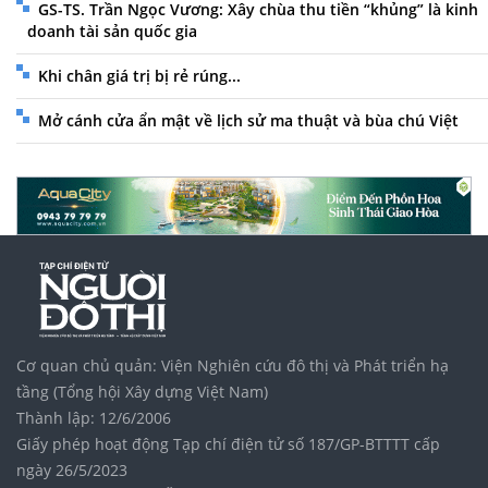
GS-TS. Trần Ngọc Vương: Xây chùa thu tiền “khủng” là kinh
doanh tài sản quốc gia
Khi chân giá trị bị rẻ rúng...
Mở cánh cửa ẩn mật về lịch sử ma thuật và bùa chú Việt
Cơ quan chủ quản: Viện Nghiên cứu đô thị và Phát triển hạ
tầng (Tổng hội Xây dựng Việt Nam)
Thành lập: 12/6/2006
Giấy phép hoạt động Tạp chí điện tử số 187/GP-BTTTT cấp
ngày 26/5/2023