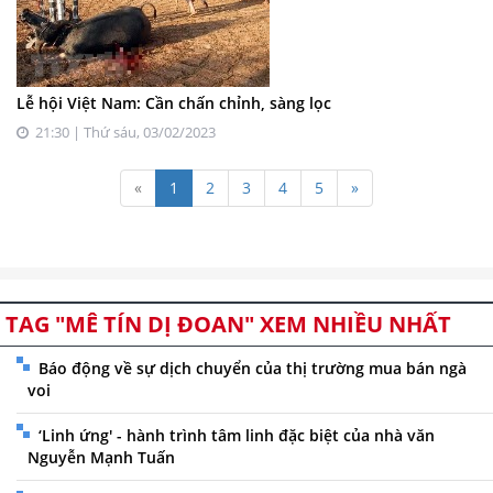
Lễ hội Việt Nam: Cần chấn chỉnh, sàng lọc
21:30 | Thứ sáu, 03/02/2023
«
1
2
3
4
5
»
TAG "MÊ TÍN DỊ ĐOAN" XEM NHIỀU NHẤT
Báo động về sự dịch chuyển của thị trường mua bán ngà
voi
‘Linh ứng' - hành trình tâm linh đặc biệt của nhà văn
Nguyễn Mạnh Tuấn