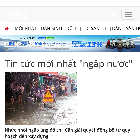
MỚI NHẤT
DÂN SINH
ĐÔ THỊ
DI SẢN
THỊ DÂN
VĂN H
Tin tức mới nhất "ngập nước"
Nhức nhối ngập úng đô thị: Cần giải quyết đồng bộ từ quy
hoạch đến xây dựng