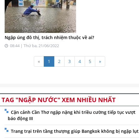
Ngập úng đô thị, trách nhiệm thuộc về ai?
08:44 | Thứ ba, 21/06/2022
«
1
2
3
4
5
»
TAG "NGẬP NƯỚC" XEM NHIỀU NHẤT
Cận cảnh Cần Thơ ngập nặng khi triều cường tiếp tục vượt
báo động III
Trang trại trên tầng thượng giúp Bangkok không bị ngập lụt