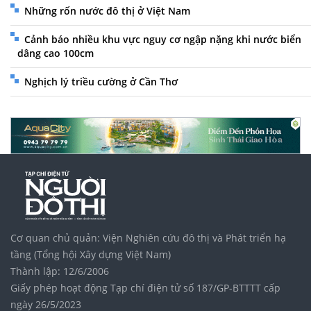
Những rốn nước đô thị ở Việt Nam
Cảnh báo nhiều khu vực nguy cơ ngập nặng khi nước biển
dâng cao 100cm
Nghịch lý triều cường ở Cần Thơ
Cơ quan chủ quản: Viện Nghiên cứu đô thị và Phát triển hạ
tầng (Tổng hội Xây dựng Việt Nam)
Thành lập: 12/6/2006
Giấy phép hoạt động Tạp chí điện tử số 187/GP-BTTTT cấp
ngày 26/5/2023