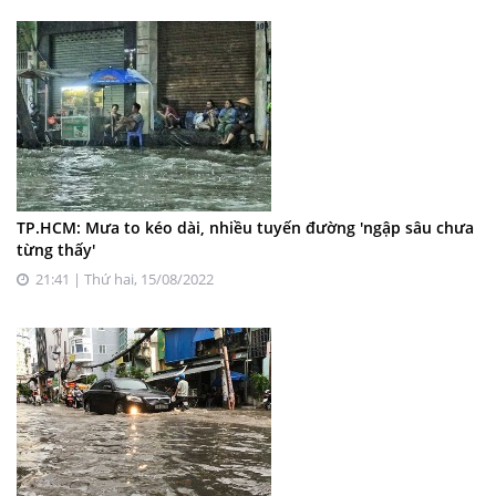
TP.HCM: Mưa to kéo dài, nhiều tuyến đường 'ngập sâu chưa
từng thấy'
21:41 | Thứ hai, 15/08/2022