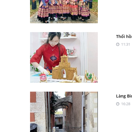
Thổi hồ
11:31 
Làng Bi
16:28 