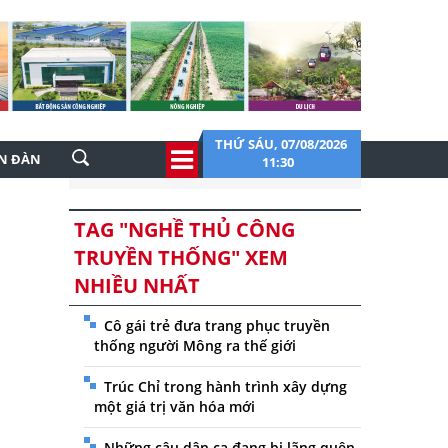
THỨ SÁU, 07/08/2026
ỄN ĐÀN
11:30
TAG "NGHỀ THỦ CÔNG
TRUYỀN THỐNG" XEM
NHIỀU NHẤT
Cô gái trẻ đưa trang phục truyền
thống người Mông ra thế giới
Trúc Chỉ trong hành trình xây dựng
một giá trị văn hóa mới
Những câu dân ca đang bị lãng quên