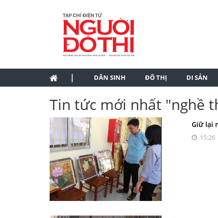
|
DÂN SINH
ĐÔ THỊ
DI SẢN
Tin tức mới nhất "nghề t
Giữ lại
15:26 