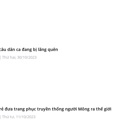
âu dân ca đang bị lãng quên
| Thứ hai, 30/10/2023
trẻ đưa trang phục truyền thống người Mông ra thế giới
| Thứ tư, 11/10/2023