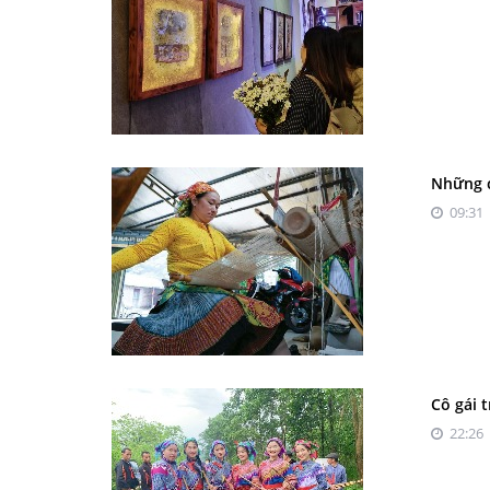
Những c
09:31 
Cô gái 
22:26 