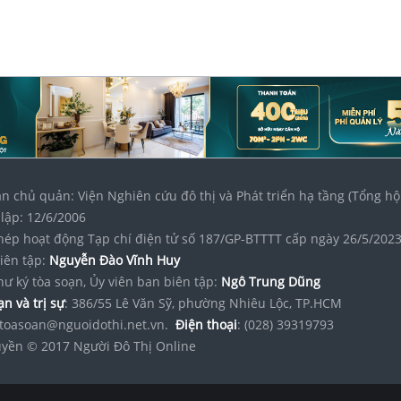
n chủ quản: Viện Nghiên cứu đô thị và Phát triển hạ tầng (Tổng hộ
lập: 12/6/2006
hép hoạt động Tạp chí điện tử số 187/GP-BTTTT cấp ngày 26/5/202
iên tập:
Nguyễn Đào Vĩnh Huy
hư ký tòa soạn, Ủy viên ban biên tập:
Ngô Trung Dũng
n và trị sự
: 386/55 Lê Văn Sỹ, phường Nhiêu Lộc, TP.HCM
toasoan@nguoidothi.net.vn.
Điện thoại
: (028) 39319793
yền © 2017 Người Đô Thị Online