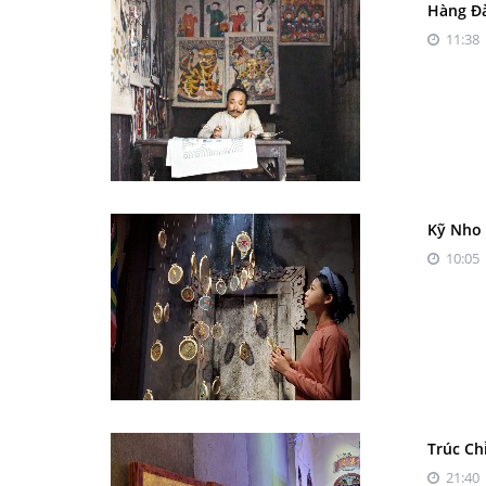
Hàng Đ
11:38 
Kỹ Nho 
10:05 
Trúc Ch
21:40 