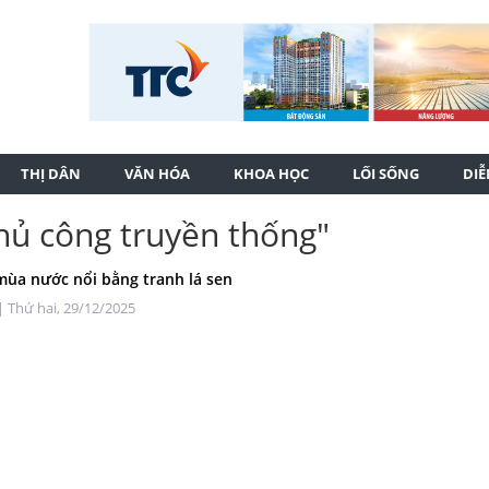
THỊ DÂN
VĂN HÓA
KHOA HỌC
LỐI SỐNG
DI
hủ công truyền thống"
 mùa nước nổi bằng tranh lá sen
| Thứ hai, 29/12/2025