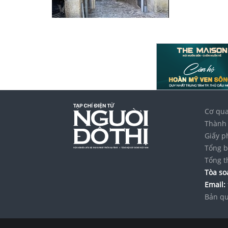
Cơ qua
Thành 
Giấy p
Tổng b
Tổng t
Tòa soạ
Email:
Bản qu