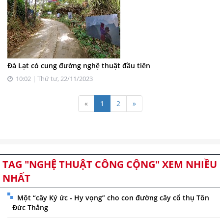
Đà Lạt có cung đường nghệ thuật đầu tiên
10:02 | Thứ tư, 22/11/2023
«
1
2
»
TAG "NGHỆ THUẬT CÔNG CỘNG" XEM NHIỀU
NHẤT
Một “cây Ký ức - Hy vọng” cho con đường cây cổ thụ Tôn
Đức Thắng