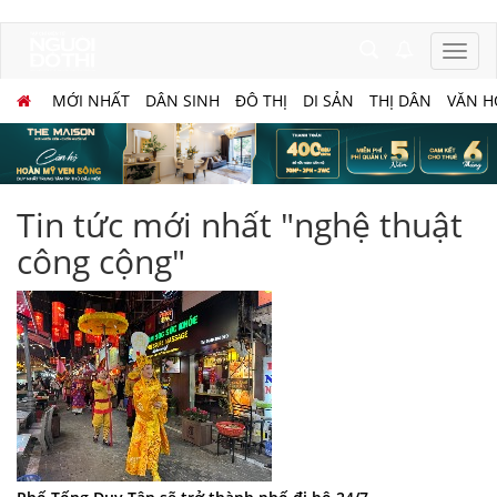
MỚI NHẤT
DÂN SINH
ĐÔ THỊ
DI SẢN
THỊ DÂN
VĂN H
Tin tức mới nhất "nghệ thuật
công cộng"